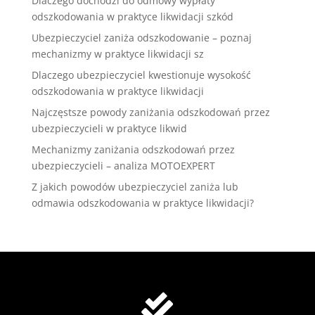
Dlaczego dochodzi do odmowy wypłaty
odszkodowania w praktyce likwidacji szkód
Ubezpieczyciel zaniża odszkodowanie – poznaj
mechanizmy w praktyce likwidacji sz
Dlaczego ubezpieczyciel kwestionuje wysokość
odszkodowania w praktyce likwidacji
Najczęstsze powody zaniżania odszkodowań przez
ubezpieczycieli w praktyce likwid
Mechanizmy zaniżania odszkodowań przez
ubezpieczycieli – analiza MOTOEXPERT
Z jakich powodów ubezpieczyciel zaniża lub
odmawia odszkodowania w praktyce likwidacji?
