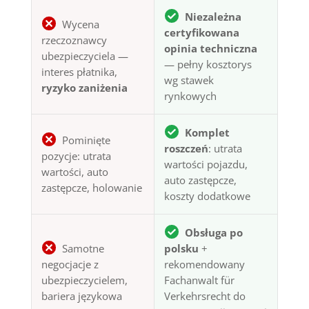
Niezależna
Wycena
certyfikowana
rzeczoznawcy
opinia techniczna
ubezpieczyciela —
— pełny kosztorys
interes płatnika,
wg stawek
ryzyko zaniżenia
rynkowych
Komplet
Pominięte
roszczeń
: utrata
pozycje: utrata
wartości pojazdu,
wartości, auto
auto zastępcze,
zastępcze, holowanie
koszty dodatkowe
Obsługa po
Samotne
polsku
+
negocjacje z
rekomendowany
ubezpieczycielem,
Fachanwalt für
bariera językowa
Verkehrsrecht do