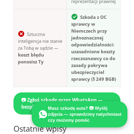
reprezentacji prawnej
Szkoda z OC
sprawcy w
Niemczech przy
Sztuczna
jednoznacznej
inteligencja nie stanie
odpowiedzialności:
za Tobą w sądzie —
uzasadnione koszty
koszt błędu
rzeczoznawcy co do
ponosisz Ty
zasady pokrywa
ubezpieczyciel
sprawcy (§ 249 BGB)
📷 Zgłoś szkodę przez WhatsApp —
bezpłatna wstępna ocena
Masz szkodę auta? 📷 Wyślij
zdjęcia — sprawdzimy natychmiast
czy możemy pomóc
Ostatnie wpisy