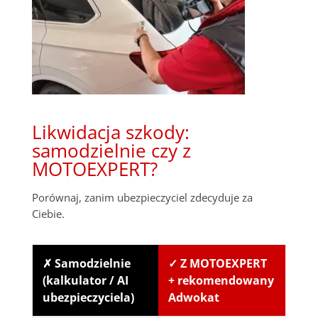
Likwidacja szkody:
samodzielnie czy z
MOTOEXPERT?
Porównaj, zanim ubezpieczyciel zdecyduje za
Ciebie.
✗ Samodzielnie
✓ Z MOTOEXPERT
(kalkulator / AI
+ rekomendowany
ubezpieczyciela)
Adwokat