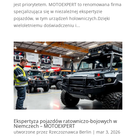
jest priorytetem. MOTOEXPERT to renomowana firma
specjalizująca się w niezależnej ekspertyzie
pojazdów, w tym urządzeń holowniczych.Dzięki
wieloletniemu doświadczeniu i...
Ekspertyza pojazdów ratowniczo-bojowych w
Niemczech – MOTOEXPERT
utworzone przez
Rzeczoznawca Berlin
|
mar 3, 2026