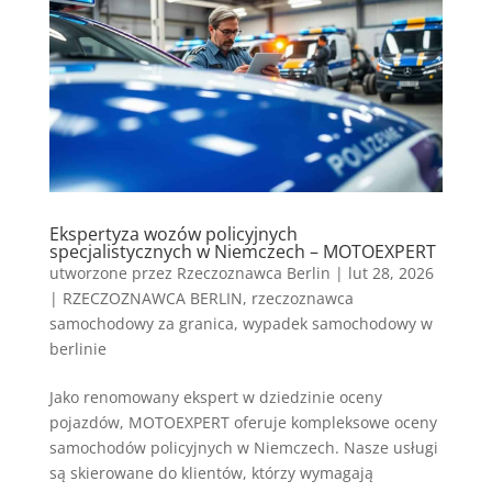
Ekspertyza wozów policyjnych
specjalistycznych w Niemczech – MOTOEXPERT
utworzone przez
Rzeczoznawca Berlin
|
lut 28, 2026
|
RZECZOZNAWCA BERLIN
,
rzeczoznawca
samochodowy za granica
,
wypadek samochodowy w
berlinie
Jako renomowany ekspert w dziedzinie oceny
pojazdów, MOTOEXPERT oferuje kompleksowe oceny
samochodów policyjnych w Niemczech. Nasze usługi
są skierowane do klientów, którzy wymagają