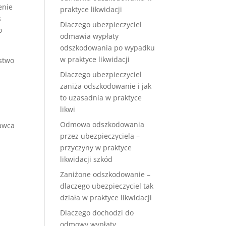
enie
praktyce likwidacji
s
Dlaczego ubezpieczyciel
o
odmawia wypłaty
odszkodowania po wypadku
w praktyce likwidacji
ystwo
Dlaczego ubezpieczyciel
zaniża odszkodowanie i jak
to uzasadnia w praktyce
likwi
u
Odmowa odszkodowania
nawca
przez ubezpieczyciela –
przyczyny w praktyce
likwidacji szkód
Zaniżone odszkodowanie –
dlaczego ubezpieczyciel tak
działa w praktyce likwidacji
Dlaczego dochodzi do
odmowy wypłaty