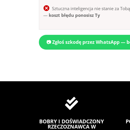
Sztuczna inteligencja nie stanie za Tob
—
koszt błędu ponosisz Ty
📷 Zgłoś szkodę przez WhatsApp — 

BOBRY I DOŚWIADCZONY
P
RZECZOZNAWCA W