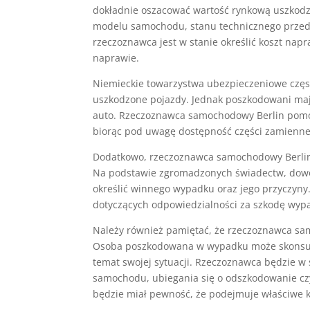
dokładnie oszacować wartość rynkową uszkodzo
modelu samochodu, stanu technicznego przed
rzeczoznawca jest w stanie określić koszt na
naprawie.
Niemieckie towarzystwa ubezpieczeniowe częst
uszkodzone pojazdy. Jednak poszkodowani maj
auto. Rzeczoznawca samochodowy Berlin pomoż
biorąc pod uwagę dostępność części zamiennej
Dodatkowo, rzeczoznawca samochodowy Berlin m
Na podstawie zgromadzonych świadectw, dowod
określić winnego wypadku oraz jego przyczyn
dotyczących odpowiedzialności za szkodę wyp
Należy również pamiętać, że rzeczoznawca sam
Osoba poszkodowana w wypadku może skonsulto
temat swojej sytuacji. Rzeczoznawca będzie w
samochodu, ubiegania się o odszkodowanie c
będzie miał pewność, że podejmuje właściwe k