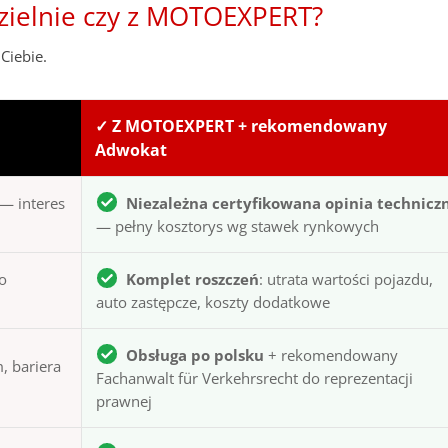
zielnie czy z MOTOEXPERT?
Ciebie.
✓ Z MOTOEXPERT + rekomendowany
Adwokat
— interes
Niezależna certyfikowana opinia technicz
— pełny kosztorys wg stawek rynkowych
to
Komplet roszczeń
: utrata wartości pojazdu,
auto zastępcze, koszty dodatkowe
Obsługa po polsku
+ rekomendowany
, bariera
Fachanwalt für Verkehrsrecht do reprezentacji
prawnej