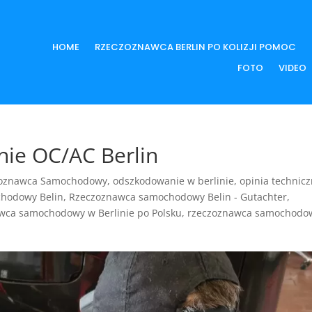
HOME
RZECZOZNAWCA BERLIN PO KOLIZJI POMOC
FOTO
VIDEO
ie OC/AC Berlin
zoznawca Samochodowy
,
odszkodowanie w berlinie
,
opinia technic
hodowy Belin
,
Rzeczoznawca samochodowy Belin - Gutachter
,
wca samochodowy w Berlinie po Polsku
,
rzeczoznawca samochodo