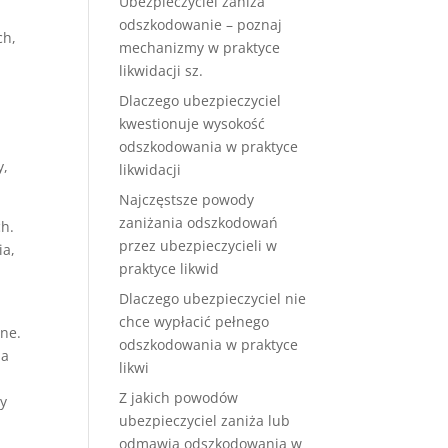
Ubezpieczyciel zaniża
odszkodowanie – poznaj
ch,
mechanizmy w praktyce
likwidacji sz.
Dlaczego ubezpieczyciel
kwestionuje wysokość
odszkodowania w praktyce
y,
likwidacji
Najczęstsze powody
zaniżania odszkodowań
ch.
przez ubezpieczycieli w
ia,
praktyce likwid
Dlaczego ubezpieczyciel nie
chce wypłacić pełnego
wne.
odszkodowania w praktyce
na
likwi
Z jakich powodów
ny
ubezpieczyciel zaniża lub
odmawia odszkodowania w