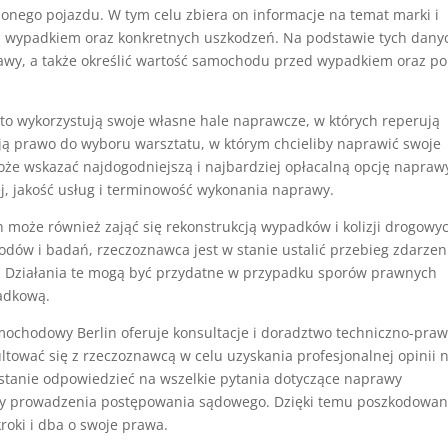
nego pojazdu. W tym celu zbiera on informacje na temat marki i
 wypadkiem oraz konkretnych uszkodzeń. Na podstawie tych dany
prawy, a także określić wartość samochodu przed wypadkiem oraz po
o wykorzystują swoje własne hale naprawcze, w których reperują
ą prawo do wyboru warsztatu, w którym chcieliby naprawić swoje
e wskazać najdogodniejszą i najbardziej opłacalną opcję napraw
, jakość usług i terminowość wykonania naprawy.
oże również zająć się rekonstrukcją wypadków i kolizji drogowy
ów i badań, rzeczoznawca jest w stanie ustalić przebieg zdarzen
y. Działania te mogą być przydatne w przypadku sporów prawnych
adkową.
ochodowy Berlin oferuje konsultacje i doradztwo techniczno-pra
wać się z rzeczoznawcą w celu uzyskania profesjonalnej opinii 
 stanie odpowiedzieć na wszelkie pytania dotyczące naprawy
zy prowadzenia postępowania sądowego. Dzięki temu poszkodowa
roki i dba o swoje prawa.