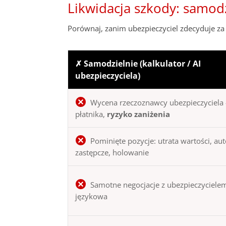
Likwidacja szkody: samod
Porównaj, zanim ubezpieczyciel zdecyduje za 
✗ Samodzielnie (kalkulator / AI
ubezpieczyciela)
Wycena rzeczoznawcy ubezpieczyciela 
płatnika,
ryzyko zaniżenia
Pominięte pozycje: utrata wartości, au
zastępcze, holowanie
Samotne negocjacje z ubezpieczycielem
językowa