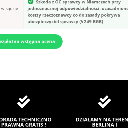
Szkoda z OC sprawcy w Niemczech przy
ą w sądzie
jednoznacznej odpowiedzialności: uzasadnion
koszty rzeczoznawcy co do zasady pokrywa
ubezpieczyciel sprawcy (§ 249 BGB)
bezpłatna wstępna ocena


ORADA TECHNICZNO
DZIAŁAMY NA TEREN
PRAWNA GRATIS !
BERLINA I