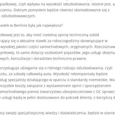
adkowej, czyli wpływa na wysokość odszkodowania. Istotne jest, 
eczeniu. Dobrym pomysłem będzie również skontaktowanie się z
ch odszkodowawczych.
adek w Berlinie była jak największa?
owej jest to, aby mieć rzetelną opinię techniczną szkód
rający się o aktualne stawki za roboczogodziny obowiązujące w
y wysokiej jakości części samochodowych, oryginalnych. Rzeczozna
ynkowej, to samo dotyczy uszkodzeń pojazdów. Jego usługi obejmu
owych, konsultacje i doradztwo techniczno-prawne.
zysługuje ubieganie się o różnego rodzaju odszkodowania, czyli
zdu, za szkodę całkowitą auta. Wysokość rekompensaty będzie
sług specjalisty działającego w oparciu o standardy niemieckie. Wa
wszystkie koszty związane z wystawieniem opinii i sporządzeniem
 samochodowego ponosi towarzystwo ubezpieczeniowe z OC sprawc
e usługi będą w pełni dostosowane do potrzeb klienta, z korzyścią 
 swojej specjalistycznej wiedzy i doświadczenia, będzie w stanie