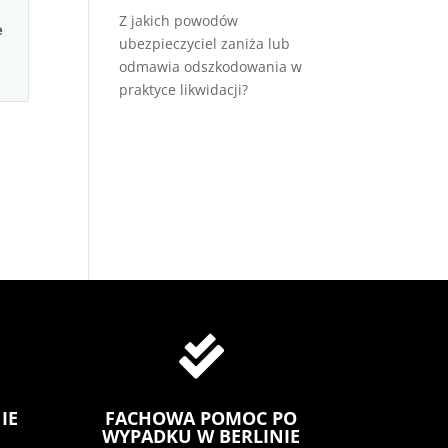
Z jakich powodów
e
ubezpieczyciel zaniża lub
odmawia odszkodowania w
praktyce likwidacji?

IE
FACHOWA POMOC PO
WYPADKU W BERLINIE