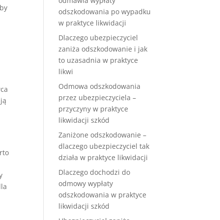
odmawia wypłaty
aby
odszkodowania po wypadku
w praktyce likwidacji
Dlaczego ubezpieczyciel
zaniża odszkodowanie i jak
to uzasadnia w praktyce
likwi
Odmowa odszkodowania
wca
przez ubezpieczyciela –
ją
przyczyny w praktyce
likwidacji szkód
Zaniżone odszkodowanie –
dlaczego ubezpieczyciel tak
rto
działa w praktyce likwidacji
Dlaczego dochodzi do
y
odmowy wypłaty
dla
odszkodowania w praktyce
likwidacji szkód