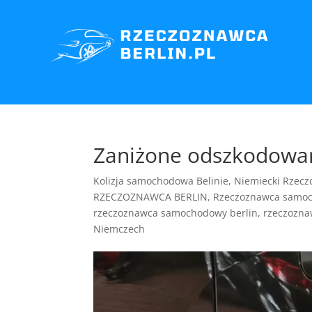
Zaniżone odszkodowan
Kolizja samochodowa Belinie
,
Niemiecki Rzec
RZECZOZNAWCA BERLIN
,
Rzeczoznawca samoc
rzeczoznawca samochodowy berlin
,
rzeczozna
Niemczech