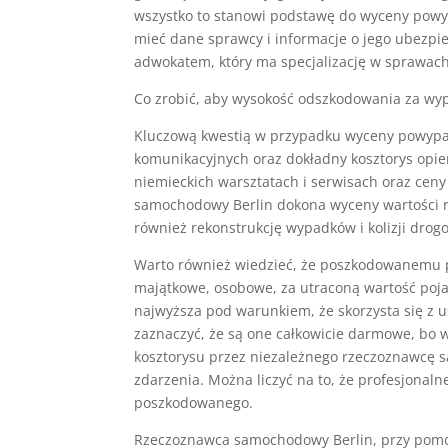
wszystko to stanowi podstawę do wyceny powyp
mieć dane sprawcy i informacje o jego ubezpi
adwokatem, który ma specjalizację w sprawa
Co zrobić, aby wysokość odszkodowania za wyp
Kluczową kwestią w przypadku wyceny powypadk
komunikacyjnych oraz dokładny kosztorys opie
niemieckich warsztatach i serwisach oraz cen
samochodowy Berlin dokona wyceny wartości r
również rekonstrukcję wypadków i kolizji drog
Warto również wiedzieć, że poszkodowanemu pr
majątkowe, osobowe, za utraconą wartość poja
najwyższa pod warunkiem, że skorzysta się z u
zaznaczyć, że są one całkowicie darmowe, bo 
kosztorysu przez niezależnego rzeczoznawcę
zdarzenia. Można liczyć na to, że profesjonaln
poszkodowanego.
Rzeczoznawca samochodowy Berlin, przy pomocy