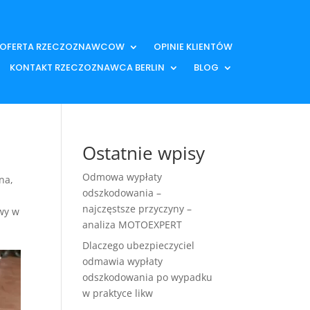
OFERTA RZECZOZNAWCOW
OPINIE KLIENTÓW
KONTAKT RZECZOZNAWCA BERLIN
BLOG
Ostatnie wpisy
Odmowa wypłaty
zna
,
odszkodowania –
najczęstsze przyczyny –
wy w
analiza MOTOEXPERT
Dlaczego ubezpieczyciel
odmawia wypłaty
odszkodowania po wypadku
w praktyce likw