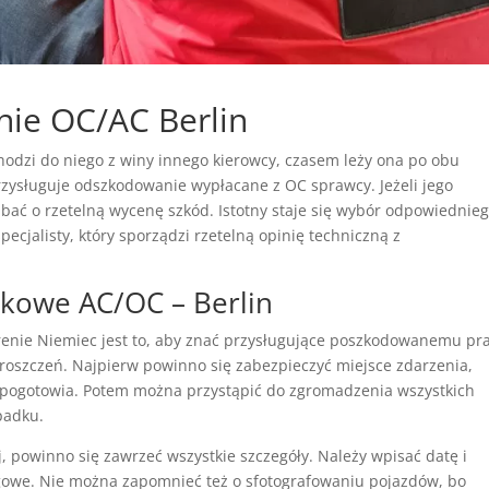
ie OC/AC Berlin
hodzi do niego z winy innego kierowcy, czasem leży ona po obu
przysługuje odszkodowanie wypłacane z OC sprawcy. Jeżeli jego
bać o rzetelną wycenę szkód. Istotny staje się wybór odpowiednie
jalisty, który sporządzi rzetelną opinię techniczną z
dkowe AC/OC – Berlin
enie Niemiec jest to, aby znać przysługujące poszkodowanemu pr
roszczeń. Najpierw powinno się zabezpieczyć miejsce zdarzenia,
i pogotowia. Potem można przystąpić do zgromadzenia wszystkich
padku.
ej, powinno się zawrzeć wszystkie szczegóły. Należy wpisać datę i
ogowe. Nie można zapomnieć też o sfotografowaniu pojazdów, bo