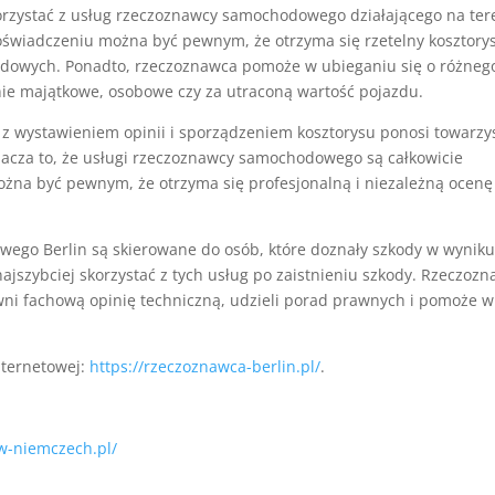
zystać z usług rzeczoznawcy samochodowego działającego na ter
i doświadczeniu można być pewnym, że otrzyma się rzetelny kosztory
hodowych. Ponadto, rzeczoznawca pomoże w ubieganiu się o różneg
ie majątkowe, osobowe czy za utraconą wartość pojazdu.
e z wystawieniem opinii i sporządzeniem kosztorysu ponosi towarz
acza to, że usługi rzeczoznawcy samochodowego są całkowicie
na być pewnym, że otrzyma się profesjonalną i niezależną ocenę
ego Berlin są skierowane do osób, które doznały szkody w wynik
jszybciej skorzystać z tych usług po zaistnieniu szkody. Rzeczoz
ni fachową opinię techniczną, udzieli porad prawnych i pomoże w
nternetowej:
https://rzeczoznawca-berlin.pl/
.
w-niemczech.pl/