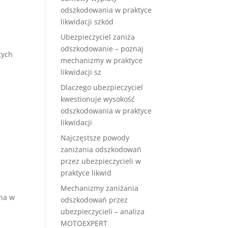
odszkodowania w praktyce
likwidacji szkód
Ubezpieczyciel zaniża
odszkodowanie – poznaj
tych
mechanizmy w praktyce
likwidacji sz
Dlaczego ubezpieczyciel
kwestionuje wysokość
odszkodowania w praktyce
likwidacji
Najczęstsze powody
zaniżania odszkodowań
przez ubezpieczycieli w
praktyce likwid
Mechanizmy zaniżania
na w
odszkodowań przez
ubezpieczycieli – analiza
MOTOEXPERT