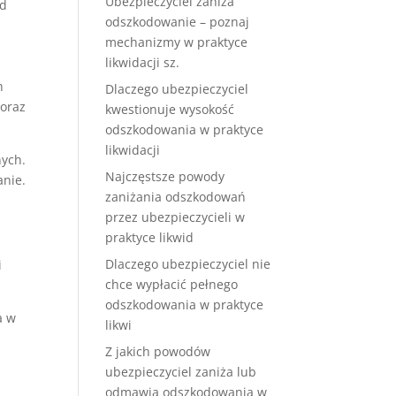
Ubezpieczyciel zaniża
od
odszkodowanie – poznaj
mechanizmy w praktyce
likwidacji sz.
h
Dlaczego ubezpieczyciel
 oraz
kwestionuje wysokość
odszkodowania w praktyce
likwidacji
ych.
Najczęstsze powody
anie.
zaniżania odszkodowań
przez ubezpieczycieli w
praktyce likwid
Dlaczego ubezpieczyciel nie
i
chce wypłacić pełnego
odszkodowania w praktyce
a w
likwi
Z jakich powodów
ubezpieczyciel zaniża lub
odmawia odszkodowania w