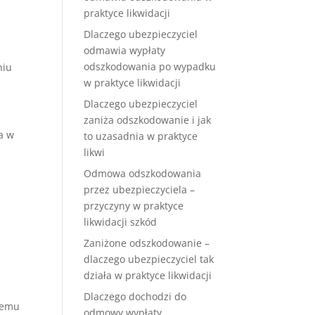
praktyce likwidacji
Dlaczego ubezpieczyciel
odmawia wypłaty
odszkodowania po wypadku
niu
w praktyce likwidacji
Dlaczego ubezpieczyciel
zaniża odszkodowanie i jak
a w
to uzasadnia w praktyce
likwi
Odmowa odszkodowania
przez ubezpieczyciela –
przyczyny w praktyce
likwidacji szkód
Zaniżone odszkodowanie –
dlaczego ubezpieczyciel tak
działa w praktyce likwidacji
Dlaczego dochodzi do
nemu
odmowy wypłaty