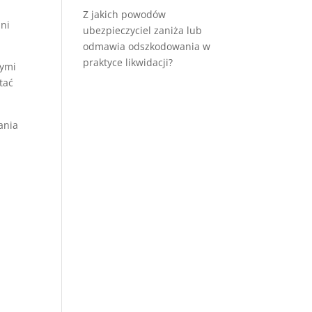
Z jakich powodów
ni
ubezpieczyciel zaniża lub
odmawia odszkodowania w
praktyce likwidacji?
nymi
tać
ania