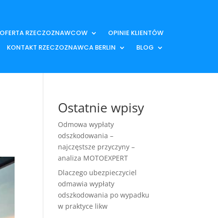
OFERTA RZECZOZNAWCOW
OPINIE KLIENTÓW
KONTAKT RZECZOZNAWCA BERLIN
BLOG
Ostatnie wpisy
Odmowa wypłaty
odszkodowania –
najczęstsze przyczyny –
analiza MOTOEXPERT
Dlaczego ubezpieczyciel
odmawia wypłaty
odszkodowania po wypadku
w praktyce likw