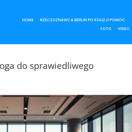
HOME
RZECZOZNAWCA BERLIN PO KOLIZJI POMOC
FOTO
VIDEO
roga do sprawiedliwego