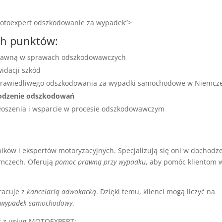
=”motoexpert odszkodowanie za wypadek”>
ch punktów:
prawną w sprawach odszkodowawczych
idacji szkód
sprawiedliwego odszkodowania za wypadki samochodowe w Niemcz
odzenie odszkodowań
głoszenia i wsparcie w procesie odszkodowawczym
ów i ekspertów motoryzacyjnych. Specjalizują się oni w dochodz
mczech. Oferują
pomoc prawną przy wypadku
, aby pomóc klientom 
racuje z
kancelarią adwokacką
. Dzięki temu, klienci mogą liczyć na
 wypadek samochodowy
.
ać z usług MOTOEXPERT: