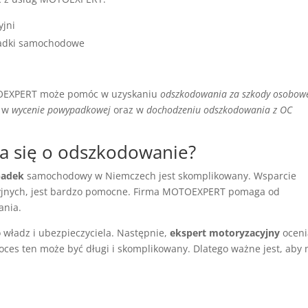
yjni
adki samochodowe
OEXPERT może pomóc w uzyskaniu
odszkodowania za szkody osobow
c w
wycenie powypadkowej
oraz w
dochodzeniu odszkodowania z OC
ia się o odszkodowanie?
padek
samochodowy w Niemczech jest skomplikowany. Wsparcie
acyjnych, jest bardzo pomocne. Firma MOTOEXPERT pomaga od
ania.
 władz i ubezpieczyciela. Następnie,
ekspert motoryzacyjny
oceni
oces ten może być długi i skomplikowany. Dlatego ważne jest, aby 