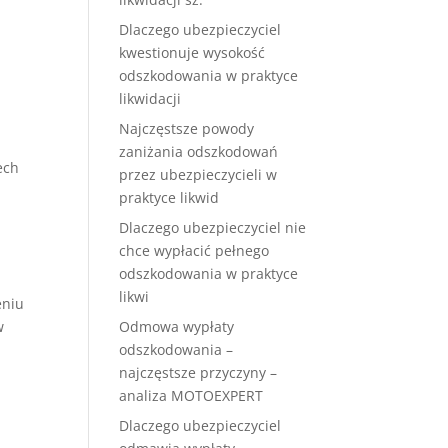
Dlaczego ubezpieczyciel
kwestionuje wysokość
odszkodowania w praktyce
likwidacji
Najczęstsze powody
zaniżania odszkodowań
ech
przez ubezpieczycieli w
praktyce likwid
Dlaczego ubezpieczyciel nie
chce wypłacić pełnego
odszkodowania w praktyce
likwi
eniu
Odmowa wypłaty
w
odszkodowania –
najczęstsze przyczyny –
analiza MOTOEXPERT
Dlaczego ubezpieczyciel