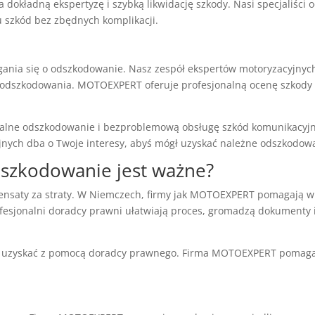
kładną ekspertyzę i szybką likwidację szkody. Nasi specjaliści 
 szkód bez zbędnych komplikacji.
gania się o odszkodowanie. Nasz zespół ekspertów motoryzacyjnyc
ć odszkodowania. MOTOEXPERT oferuje profesjonalną ocenę szkody
ne odszkodowanie i bezproblemową obsługę szkód komunikacyjn
jnych dba o Twoje interesy, abyś mógł uzyskać należne odszkodow
dszkodowanie jest ważne?
nsaty za straty. W Niemczech, firmy jak MOTOEXPERT pomagają w
fesjonalni doradcy prawni ułatwiają proces, gromadzą dokumenty 
 uzyskać z pomocą doradcy prawnego. Firma MOTOEXPERT pomag