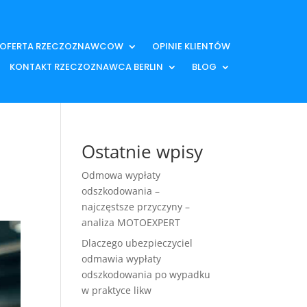
OFERTA RZECZOZNAWCOW
OPINIE KLIENTÓW
KONTAKT RZECZOZNAWCA BERLIN
BLOG
Ostatnie wpisy
Odmowa wypłaty
odszkodowania –
najczęstsze przyczyny –
analiza MOTOEXPERT
Dlaczego ubezpieczyciel
odmawia wypłaty
odszkodowania po wypadku
w praktyce likw