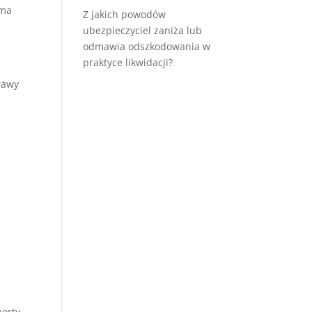
rma
Z jakich powodów
ubezpieczyciel zaniża lub
odmawia odszkodowania w
praktyce likwidacji?
rawy
porty