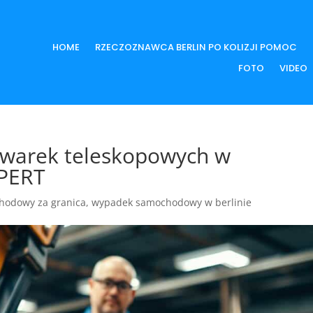
HOME
RZECZOZNAWCA BERLIN PO KOLIZJI POMOC
FOTO
VIDEO
owarek teleskopowych w
PERT
hodowy za granica
,
wypadek samochodowy w berlinie