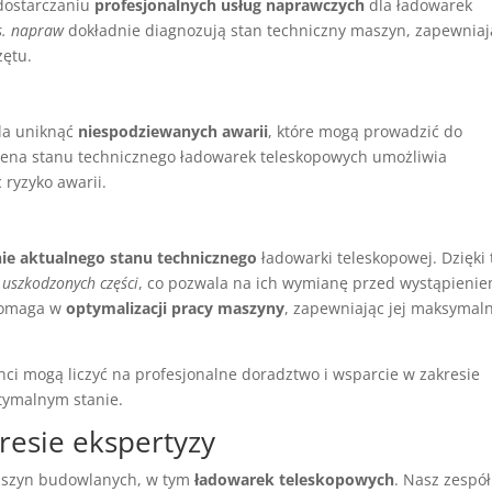
 dostarczaniu
profesjonalnych usług naprawczych
dla ładowarek
ds. napraw
dokładnie diagnozują stan techniczny maszyn, zapewniaj
zętu.
la uniknąć
niespodziewanych awarii
, które mogą prowadzić do
cena stanu technicznego ładowarek teleskopowych umożliwia
 ryzyko awarii.
nie aktualnego stanu technicznego
ładowarki teleskopowej. Dzięki 
 uszkodzonych części
, co pozwala na ich wymianę przed wystąpieni
 pomaga w
optymalizacji pracy maszyny
, zapewniając jej maksymal
ienci mogą liczyć na profesjonalne doradztwo i wsparcie w zakresie
tymalnym stanie.
resie ekspertyzy
aszyn budowlanych, w tym
ładowarek teleskopowych
. Nasz zespół