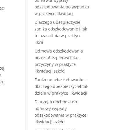
odmawia wypłaty
odszkodowania po wypadku
ąc
w praktyce likwidacji
Dlaczego ubezpieczyciel
zaniża odszkodowanie i jak
to uzasadnia w praktyce
likwi
Odmowa odszkodowania
przez ubezpieczyciela –
przyczyny w praktyce
tej
likwidacji szkód
em
Zaniżone odszkodowanie –
ną
dlaczego ubezpieczyciel tak
działa w praktyce likwidacji
Dlaczego dochodzi do
odmowy wypłaty
odszkodowania w praktyce
likwidacji szkód