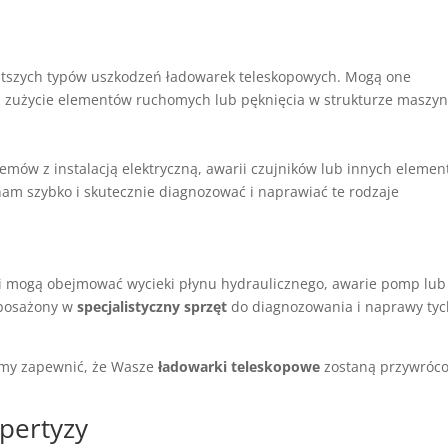
stszych typów uszkodzeń ładowarek teleskopowych. Mogą one
, zużycie elementów ruchomych lub pęknięcia w strukturze maszyn
emów z instalacją elektryczną, awarii czujników lub innych eleme
am szybko i skutecznie diagnozować i naprawiać te rodzaje
i mogą obejmować wycieki płynu hydraulicznego, awarie pomp lub
yposażony w
specjalistyczny sprzęt
do diagnozowania i naprawy ty
emy zapewnić, że Wasze
ładowarki teleskopowe
zostaną przywróc
spertyzy