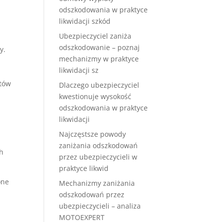
odszkodowania w praktyce
likwidacji szkód
Ubezpieczyciel zaniża
odszkodowanie – poznaj
y.
mechanizmy w praktyce
likwidacji sz
ntów
Dlaczego ubezpieczyciel
kwestionuje wysokość
odszkodowania w praktyce
likwidacji
Najczęstsze powody
zaniżania odszkodowań
ch
przez ubezpieczycieli w
praktyce likwid
one
Mechanizmy zaniżania
odszkodowań przez
ubezpieczycieli – analiza
MOTOEXPERT