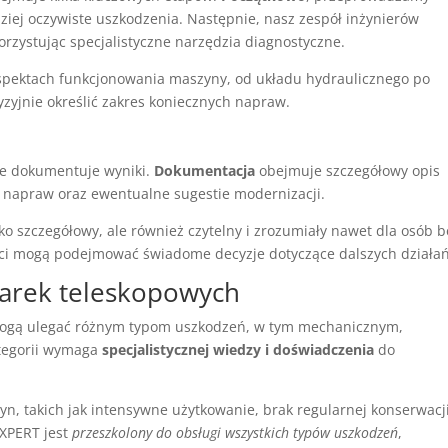
ziej oczywiste uszkodzenia. Następnie, nasz zespół inżynierów
rzystując specjalistyczne narzędzia diagnostyczne.
spektach funkcjonowania maszyny, od układu hydraulicznego po
zyjnie określić zakres koniecznych napraw.
ie dokumentuje wyniki.
Dokumentacja
obejmuje szczegółowy opis
 napraw oraz ewentualne sugestie modernizacji.
ylko szczegółowy, ale również czytelny i zrozumiały nawet dla osób 
enci mogą podejmować świadome decyzje dotyczące dalszych działań
arek teleskopowych
mogą ulegać różnym typom uszkodzeń, w tym mechanicznym,
ategorii wymaga
specjalistycznej wiedzy i doświadczenia
do
n, takich jak intensywne użytkowanie, brak regularnej konserwacj
XPERT jest
przeszkolony do obsługi wszystkich typów uszkodzeń
,