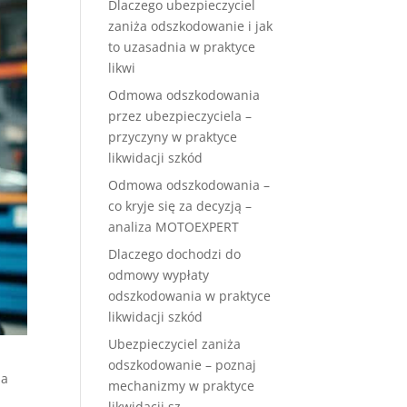
Dlaczego ubezpieczyciel
zaniża odszkodowanie i jak
to uzasadnia w praktyce
likwi
Odmowa odszkodowania
przez ubezpieczyciela –
przyczyny w praktyce
likwidacji szkód
Odmowa odszkodowania –
co kryje się za decyzją –
analiza MOTOEXPERT
Dlaczego dochodzi do
odmowy wypłaty
odszkodowania w praktyce
likwidacji szkód
Ubezpieczyciel zaniża
odszkodowanie – poznaj
ia
mechanizmy w praktyce
likwidacji sz.