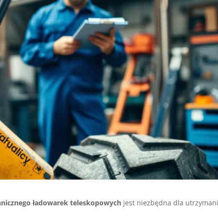
chnicznego ładowarek teleskopowych
jest niezbędna dla utrzyman