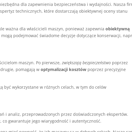
 niezbędna dla zapewnienia bezpieczeństwa i wydajności. Nasza fi
kspertyz technicznych, które dostarczają obiektywnej oceny stanu
kle ważna dla właścicieli maszyn, ponieważ zapewnia
obiektywną
nci mogą podejmować świadome decyzje dotyczące konserwacji, nap
aścicielom maszyn. Po pierwsze,
zwiększają bezpieczeństwo
poprzez
o drugie, pomagają w
optymalizacji kosztów
poprzez precyzyjne
ą być wykorzystane w różnych celach, w tym do celów
ań i analiz, przeprowadzonych przez doświadczonych ekspertów.
y
, co gwarantuje jego wiarygodność i autentyczność.
i mogą mieć pewność, że ich maszyny są w dobrych rękach. Nasze ra