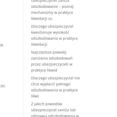
Ubezpieczyciel zaniża
.
odszkodowanie – poznaj
mechanizmy w praktyce
likwidacji sz.
Dlaczego ubezpieczyciel
kwestionuje wysokość
odszkodowania w praktyce
likwidacji
ek
Najczęstsze powody
zaniżania odszkodowań
przez ubezpieczycieli w
praktyce likwid
Dlaczego ubezpieczyciel nie
chce wypłacić pełnego
ces
odszkodowania w praktyce
likwi
Z jakich powodów
ubezpieczyciel zaniża lub
odmawia odszkodowania w