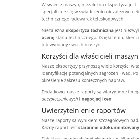
W świecie maszyn, niezależna ekspertyza jest
specjalizuje się w świadczeniu niezależnych e
technicznego ładowarek teleskopowych.
Niezależna
ekspertyza techniczna
jest niezwy
ocenę
stanu technicznego. Dzięki temu, klie
lub wymiany swoich maszyn.
Korzyści dla właścicieli maszyn
Nasze ekspertyzy przynoszą wiele korzyści wł
identyfikację potencjalnych zagrożeń i wad. P
określenie zakresu koniecznych napraw.
Dodatkowo, nasze raporty są wiarygodne i mog
ubezpieczeniowych
i
negocjacji cen
.
Uwierzytelnienie raportów
Nasze raporty są wynikiem szczegółowych bad
Każdy raport jest
starannie udokumentowan
Dzięki naszej niezależnej ekspertyzie, klienc