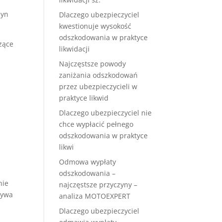
zyn
Dlaczego ubezpieczyciel
kwestionuje wysokość
odszkodowania w praktyce
zące
likwidacji
Najczęstsze powody
zaniżania odszkodowań
przez ubezpieczycieli w
praktyce likwid
Dlaczego ubezpieczyciel nie
chce wypłacić pełnego
odszkodowania w praktyce
likwi
Odmowa wypłaty
odszkodowania –
nie
najczęstsze przyczyny –
ływa
analiza MOTOEXPERT
Dlaczego ubezpieczyciel