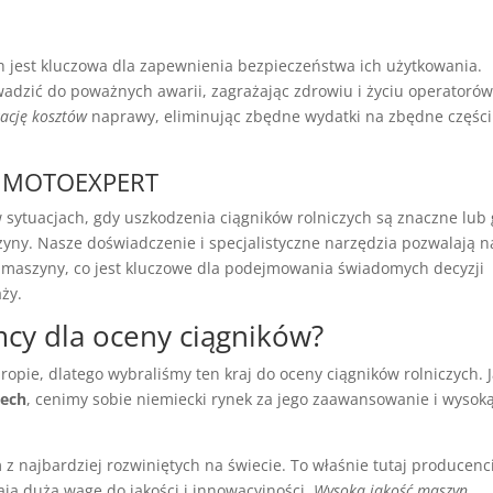
h jest kluczowa dla zapewnienia bezpieczeństwa ich użytkowania.
dzić do poważnych awarii, zagrażając zdrowiu i życiu operatorów
ację kosztów
naprawy, eliminując zbędne wydatki na zbędne części
ug MOTOEXPERT
sytuacjach, gdy uszkodzenia ciągników rolniczych są znaczne lub
zyny. Nasze doświadczenie i specjalistyczne narzędzia pozwalają n
i maszyny, co jest kluczowe dla podejmowania świadomych decyzji
ży.
cy dla oceny ciągników?
ropie, dlatego wybraliśmy ten kraj do oceny ciągników rolniczych. 
zech
, cenimy sobie niemiecki rynek za jego zaawansowanie i wysok
 z najbardziej rozwiniętych na świecie. To właśnie tutaj producenc
ają dużą wagę do jakości i innowacyjności.
Wysoka jakość maszyn