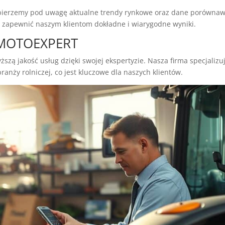
, bierzemy pod uwagę aktualne trendy rynkowe oraz dane porówna
zapewnić naszym klientom dokładne i wiarygodne wyniki.
z MOTOEXPERT
zą jakość usług dzięki swojej ekspertyzie. Nasza firma specjalizu
ranży rolniczej, co jest kluczowe dla naszych klientów.