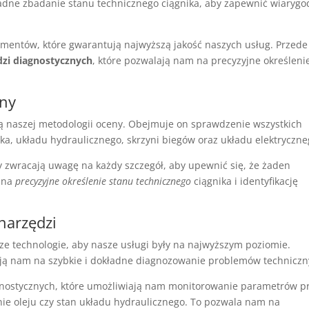
dne zbadanie stanu technicznego ciągnika, aby zapewnić wiaryg
ementów, które gwarantują najwyższą jakość naszych usług. Przede
zi diagnostycznych
, które pozwalają nam na precyzyjne określeni
zny
ą naszej metodologii oceny. Obejmuje on sprawdzenie wszystkich
a, układu hydraulicznego, skrzyni biegów oraz układu elektryczne
y zwracają uwagę na każdy szczegół, aby upewnić się, że żaden
m na
precyzyjne określenie stanu technicznego
ciągnika i identyfikację
narzędzi
 technologie, aby nasze usługi były na najwyższym poziomie.
ją nam na szybkie i dokładne diagnozowanie problemów techniczn
ostycznych, które umożliwiają nam monitorowanie parametrów p
ienie oleju czy stan układu hydraulicznego. To pozwala nam na