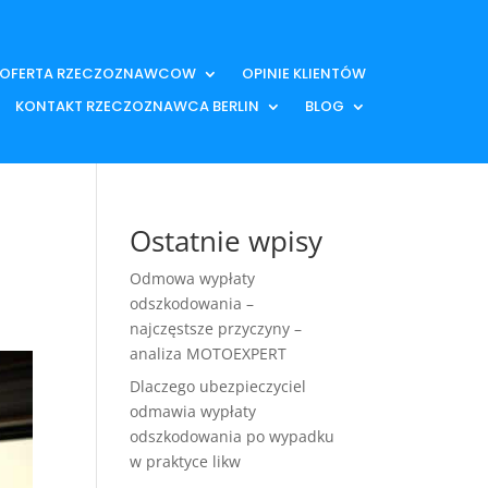
OFERTA RZECZOZNAWCOW
OPINIE KLIENTÓW
KONTAKT RZECZOZNAWCA BERLIN
BLOG
Ostatnie wpisy
Odmowa wypłaty
odszkodowania –
najczęstsze przyczyny –
analiza MOTOEXPERT
Dlaczego ubezpieczyciel
odmawia wypłaty
odszkodowania po wypadku
w praktyce likw