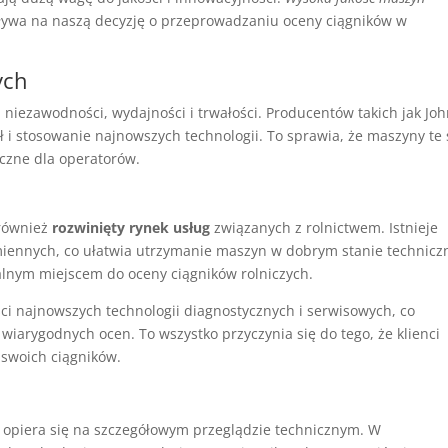
ływa na naszą decyzję o przeprowadzaniu oceny ciągników w
ych
j niezawodności, wydajności i trwałości. Producentów takich jak Jo
ł i stosowanie najnowszych technologii. To sprawia, że maszyny te 
eczne dla operatorów.
 również
rozwinięty rynek usług
związanych z rolnictwem. Istnieje
miennych, co ułatwia utrzymanie maszyn w dobrym stanie technicz
ealnym miejscem do oceny ciągników rolniczych.
ci najnowszych technologii diagnostycznych i serwisowych, co
iarygodnych ocen. To wszystko przyczynia się do tego, że klienci
swoich ciągników.
 opiera się na szczegółowym przeglądzie technicznym. W