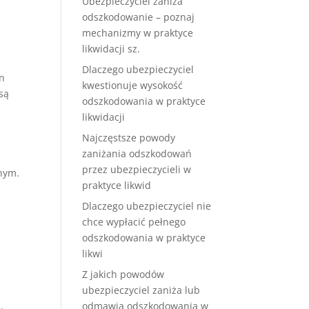
Ubezpieczyciel zaniża
odszkodowanie – poznaj
mechanizmy w praktyce
likwidacji sz.
Dlaczego ubezpieczyciel
hn
kwestionuje wysokość
są
odszkodowania w praktyce
likwidacji
Najczęstsze powody
zaniżania odszkodowań
przez ubezpieczycieli w
nym.
praktyce likwid
Dlaczego ubezpieczyciel nie
chce wypłacić pełnego
odszkodowania w praktyce
likwi
Z jakich powodów
ubezpieczyciel zaniża lub
odmawia odszkodowania w