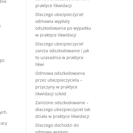
odne
praktyce likwidacji
Dlaczego ubezpieczyciel
odmawia wypłaty
e
odszkodowania po wypadku
w praktyce likwidacji
Dlaczego ubezpieczyciel
zaniża odszkodowanie i jak
to uzasadnia w praktyce
go.
likwi
Odmowa odszkodowania
przez ubezpieczyciela –
przyczyny w praktyce
likwidacji szkód
Zaniżone odszkodowanie –
dlaczego ubezpieczyciel tak
ych.
działa w praktyce likwidacji
racy
Dlaczego dochodzi do
odmowy wypłaty