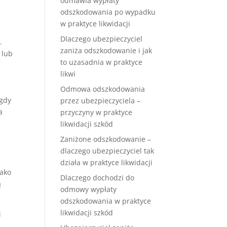
odmawia wypłaty
odszkodowania po wypadku
w praktyce likwidacji
Dlaczego ubezpieczyciel
.
zaniża odszkodowanie i jak
 lub
to uzasadnia w praktyce
likwi
Odmowa odszkodowania
 gdy
przez ubezpieczyciela –
a
przyczyny w praktyce
likwidacji szkód
Zaniżone odszkodowanie –
dlaczego ubezpieczyciel tak
działa w praktyce likwidacji
Jako
Dlaczego dochodzi do
ą
odmowy wypłaty
odszkodowania w praktyce
likwidacji szkód
i