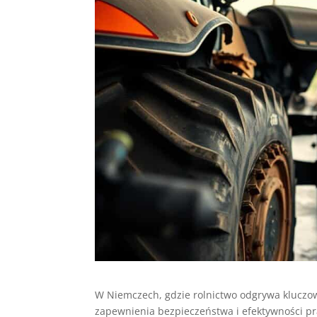
W Niemczech, gdzie rolnictwo odgrywa kluczo
zapewnienia bezpieczeństwa i efektywności pr