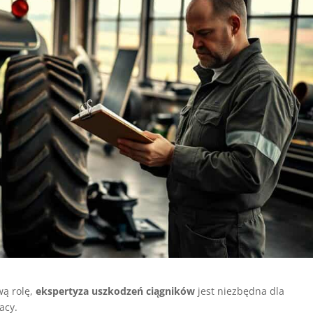
wą rolę,
ekspertyza uszkodzeń ciągników
jest niezbędna dla
acy.