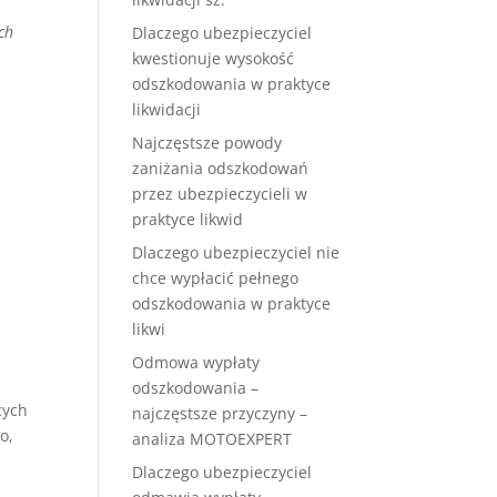
ch
Dlaczego ubezpieczyciel
kwestionuje wysokość
odszkodowania w praktyce
likwidacji
Najczęstsze powody
zaniżania odszkodowań
przez ubezpieczycieli w
praktyce likwid
Dlaczego ubezpieczyciel nie
chce wypłacić pełnego
odszkodowania w praktyce
likwi
Odmowa wypłaty
odszkodowania –
cych
najczęstsze przyczyny –
o,
analiza MOTOEXPERT
Dlaczego ubezpieczyciel