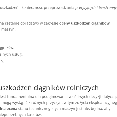
y uszkodzeń i konieczność przeprowadzania
precyzyjnych i bezstronny
na rzetelne doradztwo w zakresie
oceny uszkodzeń ciągników
ch maszyn.
ągników.
lnych usług.
ch.
.
szkodzeń ciągników rolniczych
jest fundamentalna dla podejmowania właściwych decyzji dotyczą
h mogą wystąpić z różnych przyczyn, w tym zużycia eksploatacyjneg
lna ocena
stanu technicznego tych maszyn jest niezbędna, aby
 niepotrzebnych kosztów.