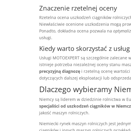
Znaczenie rzetelnej oceny
Rzetelna ocena uszkodzeń ciągników rolniczyc
Niewłaściwie ocenione uszkodzenia mogą prowa
Ponadto, dokładna ocena pozwala na
optymaliz
usługi.
Kiedy warto skorzystać z usł
Usługi MOTOEXPERT są szczególnie zalecane w 
istnieje potrzeba niezależnej oceny stanu mas
precyzyjną diagnozę
i rzetelną ocenę wartośc
dotyczących dalszej eksploatacji lub odsprzeda
Dlaczego wybieramy Niem
Niemcy są liderem w dziedzinie rolnictwa w Eu
specjaliści od uszkodzeń ciągników w Niemc
jakość maszyn rolniczych.
Niemiecki rynek maszyn rolniczych jest jednym
ciągników i innych maszyn rolniczych przykład