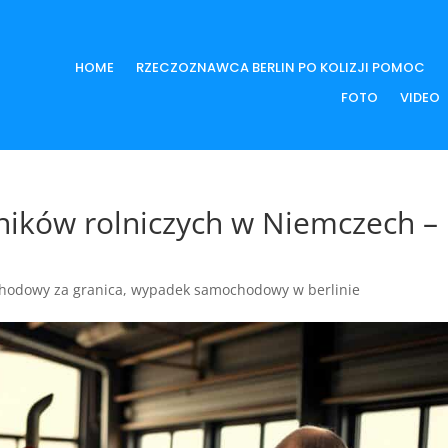
HOME
RZECZOZNAWCA BERLIN PO KOLIZJI POMOC
FOTO
VIDEO
ników rolniczych w Niemczech –
hodowy za granica
,
wypadek samochodowy w berlinie