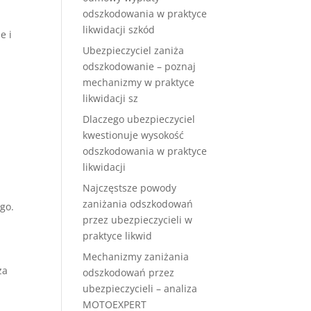
odszkodowania w praktyce
likwidacji szkód
e i
Ubezpieczyciel zaniża
odszkodowanie – poznaj
mechanizmy w praktyce
likwidacji sz
Dlaczego ubezpieczyciel
kwestionuje wysokość
odszkodowania w praktyce
likwidacji
Najczęstsze powody
zaniżania odszkodowań
go.
przez ubezpieczycieli w
praktyce likwid
Mechanizmy zaniżania
za
odszkodowań przez
ubezpieczycieli – analiza
MOTOEXPERT