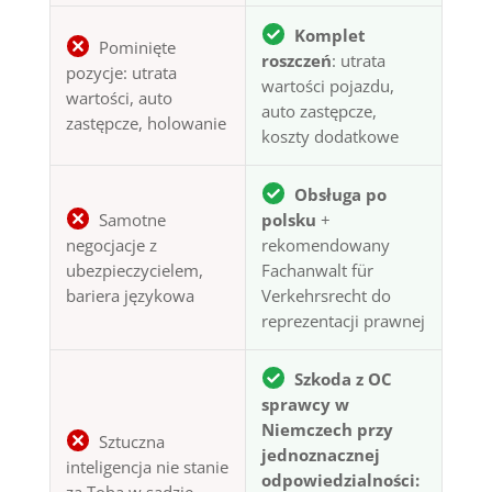
Komplet
Pominięte
roszczeń
: utrata
pozycje: utrata
wartości pojazdu,
wartości, auto
auto zastępcze,
zastępcze, holowanie
koszty dodatkowe
Obsługa po
Samotne
polsku
+
negocjacje z
rekomendowany
ubezpieczycielem,
Fachanwalt für
bariera językowa
Verkehrsrecht do
reprezentacji prawnej
Szkoda z OC
sprawcy w
Niemczech przy
Sztuczna
jednoznacznej
inteligencja nie stanie
odpowiedzialności:
za Tobą w sądzie —