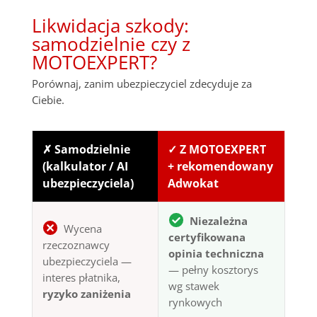
Likwidacja szkody:
samodzielnie czy z
MOTOEXPERT?
Porównaj, zanim ubezpieczyciel zdecyduje za
Ciebie.
✗ Samodzielnie
✓ Z MOTOEXPERT
(kalkulator / AI
+ rekomendowany
ubezpieczyciela)
Adwokat
Niezależna
Wycena
certyfikowana
rzeczoznawcy
opinia techniczna
ubezpieczyciela —
— pełny kosztorys
interes płatnika,
wg stawek
ryzyko zaniżenia
rynkowych