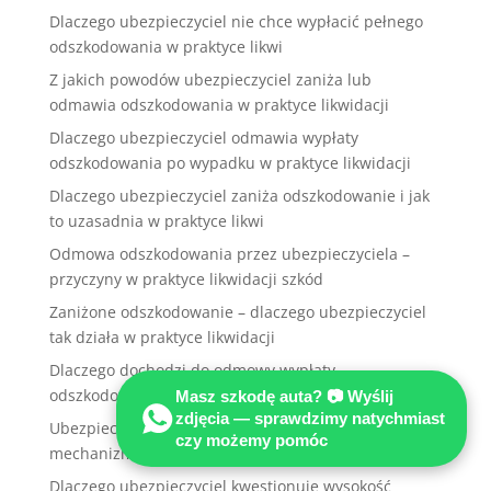
Dlaczego ubezpieczyciel nie chce wypłacić pełnego
odszkodowania w praktyce likwi
Z jakich powodów ubezpieczyciel zaniża lub
odmawia odszkodowania w praktyce likwidacji
Dlaczego ubezpieczyciel odmawia wypłaty
odszkodowania po wypadku w praktyce likwidacji
Dlaczego ubezpieczyciel zaniża odszkodowanie i jak
to uzasadnia w praktyce likwi
Odmowa odszkodowania przez ubezpieczyciela –
przyczyny w praktyce likwidacji szkód
Zaniżone odszkodowanie – dlaczego ubezpieczyciel
tak działa w praktyce likwidacji
Dlaczego dochodzi do odmowy wypłaty
odszkodowania w praktyce likwidacji szkód
Masz szkodę auta? 📷 Wyślij
zdjęcia — sprawdzimy natychmiast
Ubezpieczyciel zaniża odszkodowanie – poznaj
czy możemy pomóc
mechanizmy w praktyce likwidacji sz
Dlaczego ubezpieczyciel kwestionuje wysokość