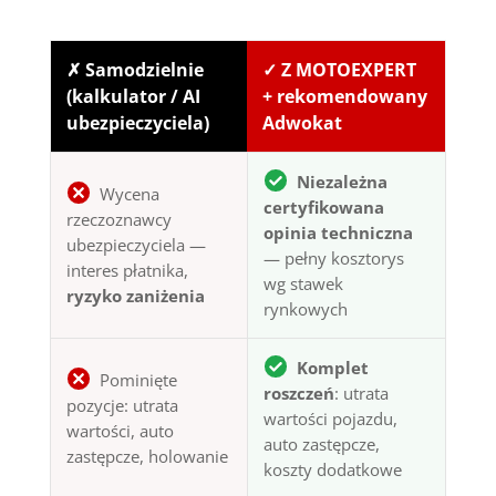
✗ Samodzielnie
✓ Z MOTOEXPERT
(kalkulator / AI
+ rekomendowany
ubezpieczyciela)
Adwokat
Niezależna
Wycena
certyfikowana
rzeczoznawcy
opinia techniczna
ubezpieczyciela —
— pełny kosztorys
interes płatnika,
wg stawek
ryzyko zaniżenia
rynkowych
Komplet
Pominięte
roszczeń
: utrata
pozycje: utrata
wartości pojazdu,
wartości, auto
auto zastępcze,
zastępcze, holowanie
koszty dodatkowe