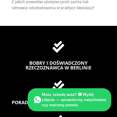
Z jakich powodów ubezpieczyciel zaniża lub
odmawia odszkodowania w praktyce likwidacji?

BOBRY I DOŚWIADCZONY
RZECZOZNAWCA W BERLINIE

Masz szkodę auta? 📷 Wyślij
zdjęcia — sprawdzimy natychmiast
PORADA TECHNICZNO PRAWNA GRATIS !
czy możemy pomóc