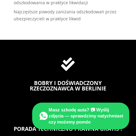
odszkodowania w praktyce likwidacji
Najczęstsze powody zaniżania odszkodowań przez
ubezpieczycieli w praktyce likwid

BOBRY I DOŚWIADCZONY
RZECZOZNAWCA W BERLINIE

Masz szkodę auta? 📷 Wyślij
zdjęcia — sprawdzimy natychmiast
czy możemy pomóc
PORADA TECHNICZNO PRAWNA GRATIS !