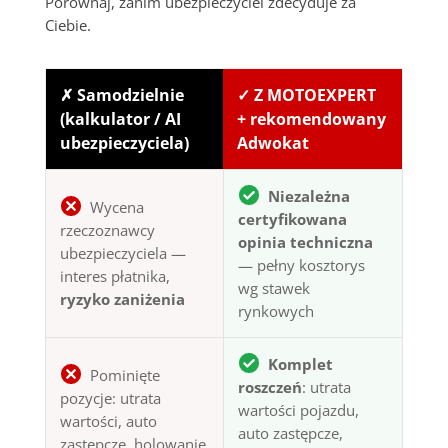
Porównaj, zanim ubezpieczyciel zdecyduje za
Ciebie.
✗ Samodzielnie
✓ Z MOTOEXPERT
(kalkulator / AI
+ rekomendowany
ubezpieczyciela)
Adwokat
Niezależna
Wycena
certyfikowana
rzeczoznawcy
opinia techniczna
ubezpieczyciela —
— pełny kosztorys
interes płatnika,
wg stawek
ryzyko zaniżenia
rynkowych
Komplet
Pominięte
roszczeń
: utrata
pozycje: utrata
wartości pojazdu,
wartości, auto
auto zastępcze,
zastępcze, holowanie