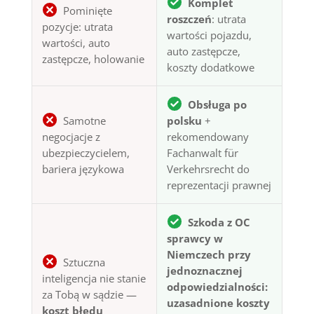
Komplet
Pominięte
roszczeń
: utrata
pozycje: utrata
wartości pojazdu,
wartości, auto
auto zastępcze,
zastępcze, holowanie
koszty dodatkowe
Obsługa po
Samotne
polsku
+
negocjacje z
rekomendowany
ubezpieczycielem,
Fachanwalt für
bariera językowa
Verkehrsrecht do
reprezentacji prawnej
Szkoda z OC
sprawcy w
Niemczech przy
Sztuczna
jednoznacznej
inteligencja nie stanie
odpowiedzialności:
za Tobą w sądzie —
uzasadnione koszty
koszt błędu