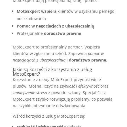
MotoExpert dają profesjonalną radę i pomoc.
MotoExpert wspiera
klientów w uzyskaniu pełnego
odszkodowania
Pomoc w negocjacjach z ubezpieczalnią
Profesjonalne
doradztwo prawne
MotoExpert to profesjonalny partner. Wspiera
klientów w zgłaszaniu szkód. Zapewnia
pomoc w
negocjacjach z ubezpieczalnią
i
doradztwo prawne
.
Jakie są korzyści z korzystania z usług
MotoExpert?
Korzystanie z usług MotoExpert przynosi wiele
plusów. Można liczyć na
szybkość i efektywność
oraz
zmniejszenie stresu
z powodu szkody. Specjaliści z
MotoExpert szybko rozwiązują problemy, co pozwala
na szybkie otrzymanie odszkodowania.
Wśród korzyści z usług MotoExpert są:
szybkość i efektywność
działania