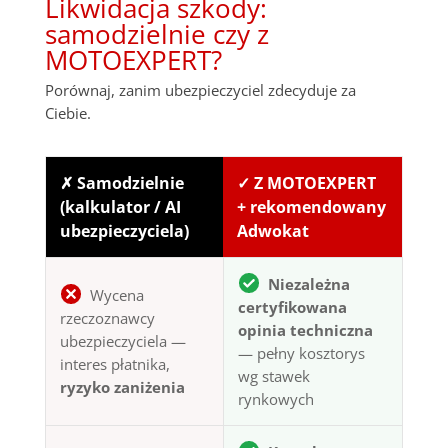
Likwidacja szkody:
samodzielnie czy z
MOTOEXPERT?
Porównaj, zanim ubezpieczyciel zdecyduje za
Ciebie.
✗ Samodzielnie
✓ Z MOTOEXPERT
(kalkulator / AI
+ rekomendowany
ubezpieczyciela)
Adwokat
Niezależna
Wycena
certyfikowana
rzeczoznawcy
opinia techniczna
ubezpieczyciela —
— pełny kosztorys
interes płatnika,
wg stawek
ryzyko zaniżenia
rynkowych