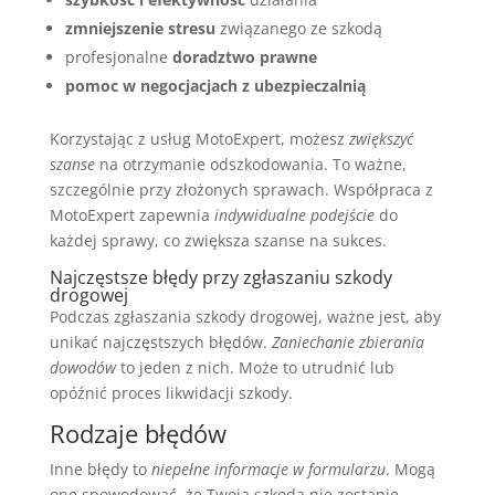
zmniejszenie stresu
związanego ze szkodą
profesjonalne
doradztwo prawne
pomoc w negocjacjach z ubezpieczalnią
Korzystając z usług MotoExpert, możesz
zwiększyć
szanse
na otrzymanie odszkodowania. To ważne,
szczególnie przy złożonych sprawach. Współpraca z
MotoExpert zapewnia
indywidualne podejście
do
każdej sprawy, co zwiększa szanse na sukces.
Najczęstsze błędy przy zgłaszaniu szkody
drogowej
Podczas zgłaszania szkody drogowej, ważne jest, aby
unikać najczęstszych błędów.
Zaniechanie zbierania
dowodów
to jeden z nich. Może to utrudnić lub
opóźnić proces likwidacji szkody.
Rodzaje błędów
Inne błędy to
niepełne informacje w formularzu
. Mogą
one spowodować, że Twoja szkoda nie zostanie