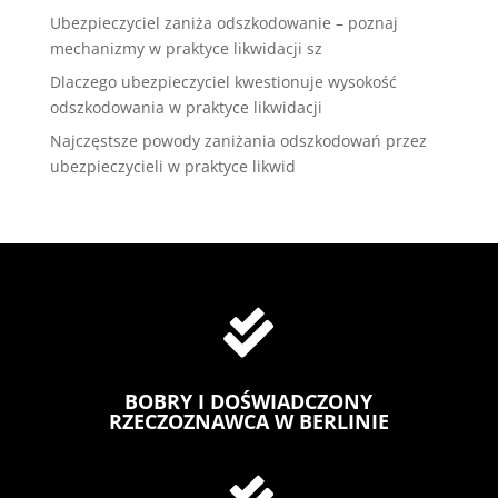
Ubezpieczyciel zaniża odszkodowanie – poznaj
mechanizmy w praktyce likwidacji sz
Dlaczego ubezpieczyciel kwestionuje wysokość
odszkodowania w praktyce likwidacji
Najczęstsze powody zaniżania odszkodowań przez
ubezpieczycieli w praktyce likwid

BOBRY I DOŚWIADCZONY
RZECZOZNAWCA W BERLINIE