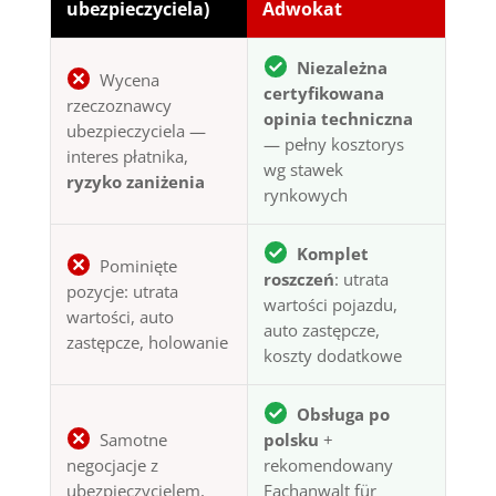
ubezpieczyciela)
Adwokat
Niezależna
Wycena
certyfikowana
rzeczoznawcy
opinia techniczna
ubezpieczyciela —
— pełny kosztorys
interes płatnika,
wg stawek
ryzyko zaniżenia
rynkowych
Komplet
Pominięte
roszczeń
: utrata
pozycje: utrata
wartości pojazdu,
wartości, auto
auto zastępcze,
zastępcze, holowanie
koszty dodatkowe
Obsługa po
Samotne
polsku
+
negocjacje z
rekomendowany
ubezpieczycielem,
Fachanwalt für