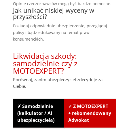
Opinie rzeczoznawców mogą być bardzo pomocne.
Jak unikać niskiej wyceny w
przyszłości?
Posiadaj odpowiednie ubezpieczenie, przeglądaj
polisy i bądź edukowany na temat praw
konsumenckich.
Likwidacja szkody:
samodzielnie czy z
MOTOEXPERT?
Porównaj, zanim ubezpieczyciel zdecyduje za
Ciebie.
✗ Samodzielnie
✓ Z MOTOEXPERT
(kalkulator / AI
+ rekomendowany
ubezpieczyciela)
Adwokat