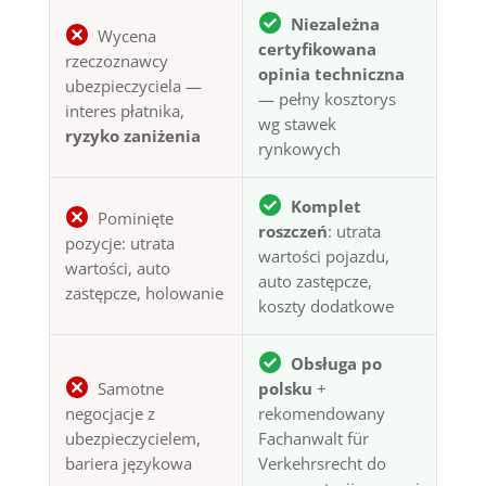
Niezależna
Wycena
certyfikowana
rzeczoznawcy
opinia techniczna
ubezpieczyciela —
— pełny kosztorys
interes płatnika,
wg stawek
ryzyko zaniżenia
rynkowych
Komplet
Pominięte
roszczeń
: utrata
pozycje: utrata
wartości pojazdu,
wartości, auto
auto zastępcze,
zastępcze, holowanie
koszty dodatkowe
Obsługa po
Samotne
polsku
+
negocjacje z
rekomendowany
ubezpieczycielem,
Fachanwalt für
bariera językowa
Verkehrsrecht do