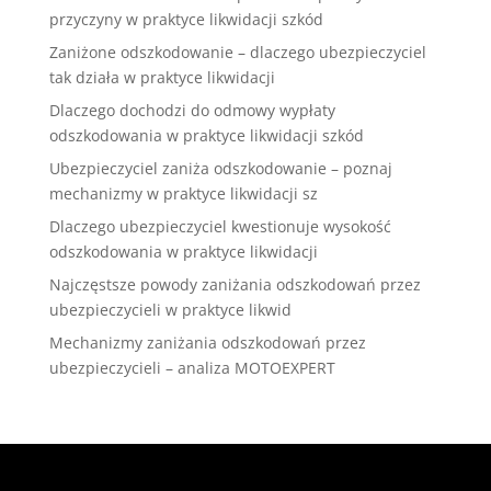
przyczyny w praktyce likwidacji szkód
Zaniżone odszkodowanie – dlaczego ubezpieczyciel
tak działa w praktyce likwidacji
Dlaczego dochodzi do odmowy wypłaty
odszkodowania w praktyce likwidacji szkód
Ubezpieczyciel zaniża odszkodowanie – poznaj
mechanizmy w praktyce likwidacji sz
Dlaczego ubezpieczyciel kwestionuje wysokość
odszkodowania w praktyce likwidacji
Najczęstsze powody zaniżania odszkodowań przez
ubezpieczycieli w praktyce likwid
Mechanizmy zaniżania odszkodowań przez
ubezpieczycieli – analiza MOTOEXPERT