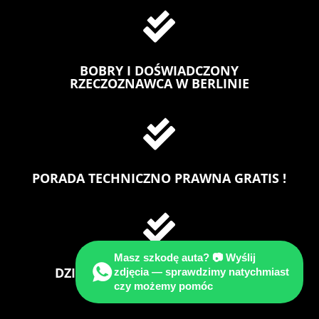

BOBRY I DOŚWIADCZONY
RZECZOZNAWCA W BERLINIE

PORADA TECHNICZNO PRAWNA GRATIS !

Masz szkodę auta? 📷 Wyślij
DZIAŁAMY NA TERENIE BERLINA I
zdjęcia — sprawdzimy natychmiast
BRANDENBURGIGI
czy możemy pomóc