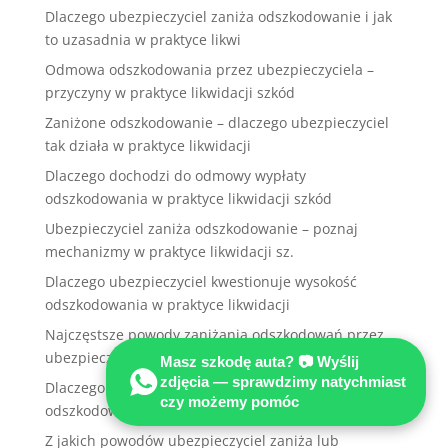
Dlaczego ubezpieczyciel zaniża odszkodowanie i jak
to uzasadnia w praktyce likwi
Odmowa odszkodowania przez ubezpieczyciela –
przyczyny w praktyce likwidacji szkód
Zaniżone odszkodowanie – dlaczego ubezpieczyciel
tak działa w praktyce likwidacji
Dlaczego dochodzi do odmowy wypłaty
odszkodowania w praktyce likwidacji szkód
Ubezpieczyciel zaniża odszkodowanie – poznaj
mechanizmy w praktyce likwidacji sz.
Dlaczego ubezpieczyciel kwestionuje wysokość
odszkodowania w praktyce likwidacji
Najczęstsze powody zaniżania odszkodowań przez
ubezpieczycieli w praktyce likwid
Masz szkodę auta? 📷 Wyślij
zdjęcia — sprawdzimy natychmiast
Dlaczego ubezpieczyciel nie chce wypłacić pełnego
czy możemy pomóc
odszkodowania w praktyce likwi
Z jakich powodów ubezpieczyciel zaniża lub