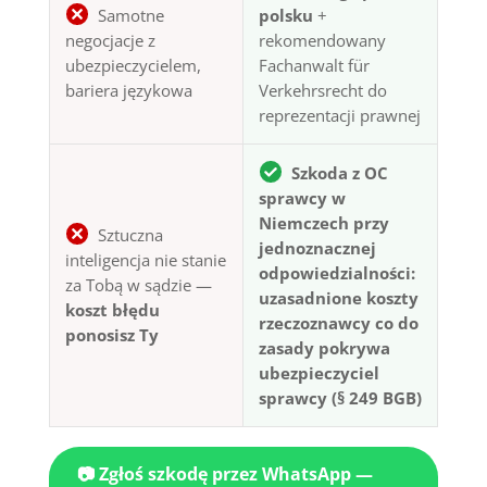
Samotne
polsku
+
negocjacje z
rekomendowany
ubezpieczycielem,
Fachanwalt für
bariera językowa
Verkehrsrecht do
reprezentacji prawnej
Szkoda z OC
sprawcy w
Niemczech przy
Sztuczna
jednoznacznej
inteligencja nie stanie
odpowiedzialności:
za Tobą w sądzie —
uzasadnione koszty
koszt błędu
rzeczoznawcy co do
ponosisz Ty
zasady pokrywa
ubezpieczyciel
sprawcy (§ 249 BGB)
📷 Zgłoś szkodę przez WhatsApp —