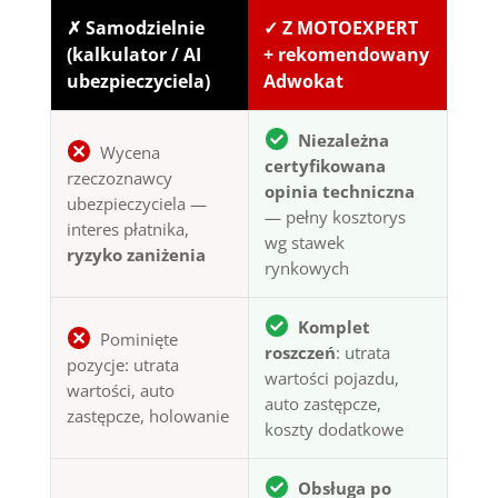
✗ Samodzielnie
✓ Z MOTOEXPERT
(kalkulator / AI
+ rekomendowany
ubezpieczyciela)
Adwokat
Niezależna
Wycena
certyfikowana
rzeczoznawcy
opinia techniczna
ubezpieczyciela —
— pełny kosztorys
interes płatnika,
wg stawek
ryzyko zaniżenia
rynkowych
Komplet
Pominięte
roszczeń
: utrata
pozycje: utrata
wartości pojazdu,
wartości, auto
auto zastępcze,
zastępcze, holowanie
koszty dodatkowe
Obsługa po