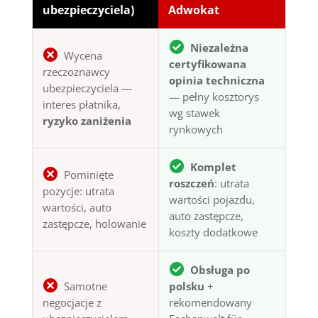
ubezpieczyciela)
Adwokat
Niezależna
Wycena
certyfikowana
rzeczoznawcy
opinia techniczna
ubezpieczyciela —
— pełny kosztorys
interes płatnika,
wg stawek
ryzyko zaniżenia
rynkowych
Komplet
Pominięte
roszczeń
: utrata
pozycje: utrata
wartości pojazdu,
wartości, auto
auto zastępcze,
zastępcze, holowanie
koszty dodatkowe
Obsługa po
Samotne
polsku
+
negocjacje z
rekomendowany