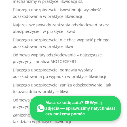
mechanizmy w praktyce likwidacji sz.
Dlaczego ubezpieczyciel kwestionuje wysokość
odszkodowania w praktyce likwidacji
Najczęstsze powody zaniżania odszkodowań przez
ubezpieczycieli w praktyce likwid
Dlaczego ubezpieczyciel nie chce wypłacić pełnego
odszkodowania w praktyce likwi
Odmowa wypłaty odszkodowania – najczęstsze
przyczyny – analiza MOTOEXPERT
Dlaczego ubezpieczyciel odmawia wypłaty
odszkodowania po wypadku w praktyce likwidacji
Dlaczego ubezpieczyciel zaniża odszkodowanie i jak
to uzasadnia w praktyce likwi
Odmowa odszkodowania przez ubezpieczyciela –
Masz szkodę auta? 📷 Wyślij
przyczyny w praktyce likwidacji szkód
zdjęcia — sprawdzimy natychmiast
czy możemy pomóc
Zaniżone odszkodowanie – dlaczego ubezpieczyciel
tak działa w praktyce likwidacji