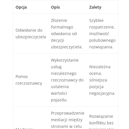
Opcja
Opis
Zalety
Złożenie
Szybkie
formalnego
rozpatrzenie,
Odwołanie do
odwołania od
możliwość
ubezpieczyciela
decyzji
polubownego
ubezpieczyciela.
rozwiązania.
Wykorzystanie
usług
Niezależna
niezależnego
ocena,
Pomoc
rzeczoznawcy do
silniejsza
rzeczoznawcy
ustalenia
pozycja
wartości
negocjacyjna.
pojazdu.
Przeprowadzenie
Rozwiązanie
mediacji między
konfliktu bez
stronami w celu