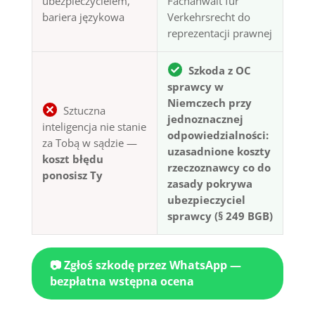
ubezpieczycielem,
Fachanwalt für
bariera językowa
Verkehrsrecht do
reprezentacji prawnej
Szkoda z OC
sprawcy w
Niemczech przy
Sztuczna
jednoznacznej
inteligencja nie stanie
odpowiedzialności:
za Tobą w sądzie —
uzasadnione koszty
koszt błędu
rzeczoznawcy co do
ponosisz Ty
zasady pokrywa
ubezpieczyciel
sprawcy (§ 249 BGB)
📷 Zgłoś szkodę przez WhatsApp —
bezpłatna wstępna ocena