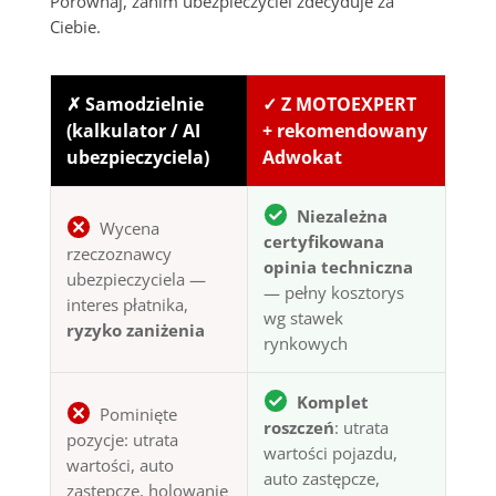
Porównaj, zanim ubezpieczyciel zdecyduje za
Ciebie.
✗ Samodzielnie
✓ Z MOTOEXPERT
(kalkulator / AI
+ rekomendowany
ubezpieczyciela)
Adwokat
Niezależna
Wycena
certyfikowana
rzeczoznawcy
opinia techniczna
ubezpieczyciela —
— pełny kosztorys
interes płatnika,
wg stawek
ryzyko zaniżenia
rynkowych
Komplet
Pominięte
roszczeń
: utrata
pozycje: utrata
wartości pojazdu,
wartości, auto
auto zastępcze,
zastępcze, holowanie