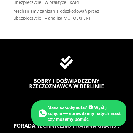
ubezpieczycieli w praktyce likwid
Mechanizmy zaniżania odszkodowań przez
ubezpieczycieli – analiza MOTOEXPERT

BOBRY I DOŚWIADCZONY
RZECZOZNAWCA W BERLINIE

Masz szkodę auta? 📷 Wyślij
zdjęcia — sprawdzimy natychmiast
czy możemy pomóc
PORADA TECHNICZNO PRAWNA GRATIS !