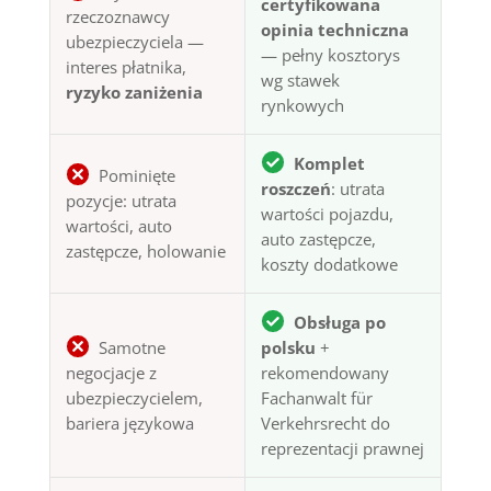
certyfikowana
rzeczoznawcy
opinia techniczna
ubezpieczyciela —
— pełny kosztorys
interes płatnika,
wg stawek
ryzyko zaniżenia
rynkowych
Komplet
Pominięte
roszczeń
: utrata
pozycje: utrata
wartości pojazdu,
wartości, auto
auto zastępcze,
zastępcze, holowanie
koszty dodatkowe
Obsługa po
Samotne
polsku
+
negocjacje z
rekomendowany
ubezpieczycielem,
Fachanwalt für
bariera językowa
Verkehrsrecht do
reprezentacji prawnej