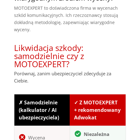
MOTOEXPERT to doświadczona firma w wycenach
szkód komunikacyjnych. Ich rzeczoznawcy stosują
dokładną metodologię, zapewniając wiarygodne
wyceny.
Likwidacja szkody:
samodzielnie czy z
MOTOEXPERT?
Porównaj, zanim ubezpieczyciel zdecyduje za
Ciebie.
✗ Samodzielnie
✓ Z MOTOEXPERT
(kalkulator / AI
+ rekomendowany
ubezpieczyciela)
Adwokat
Niezależna
Wycena