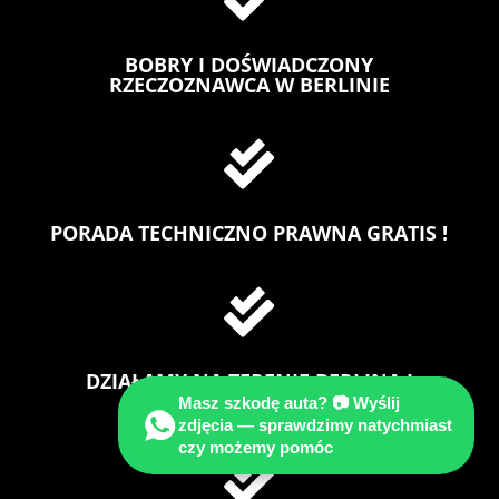
BOBRY I DOŚWIADCZONY
RZECZOZNAWCA W BERLINIE

PORADA TECHNICZNO PRAWNA GRATIS !

DZIAŁAMY NA TERENIE BERLINA I
BRANDENBURGIGI
Masz szkodę auta? 📷 Wyślij
zdjęcia — sprawdzimy natychmiast
czy możemy pomóc
