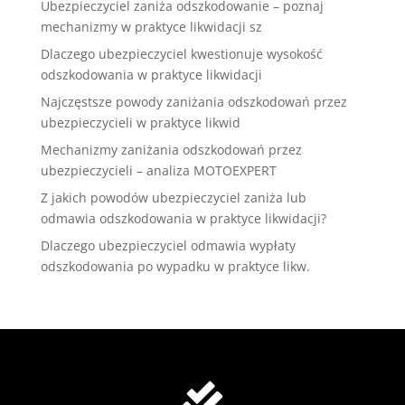
Ubezpieczyciel zaniża odszkodowanie – poznaj
mechanizmy w praktyce likwidacji sz
Dlaczego ubezpieczyciel kwestionuje wysokość
odszkodowania w praktyce likwidacji
Najczęstsze powody zaniżania odszkodowań przez
ubezpieczycieli w praktyce likwid
Mechanizmy zaniżania odszkodowań przez
ubezpieczycieli – analiza MOTOEXPERT
Z jakich powodów ubezpieczyciel zaniża lub
odmawia odszkodowania w praktyce likwidacji?
Dlaczego ubezpieczyciel odmawia wypłaty
odszkodowania po wypadku w praktyce likw.
