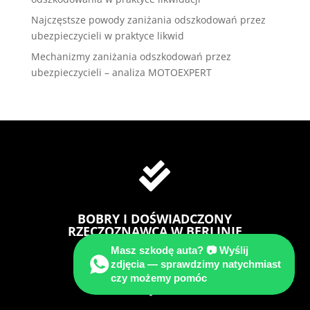
Najczęstsze powody zaniżania odszkodowań przez
ubezpieczycieli w praktyce likwid
Mechanizmy zaniżania odszkodowań przez
ubezpieczycieli – analiza MOTOEXPERT

BOBRY I DOŚWIADCZONY
RZECZOZNAWCA W BERLINIE
Masz szkodę auta? 📷 Wyślij
zdjęcia — sprawdzimy natychmiast

czy możemy pomóc