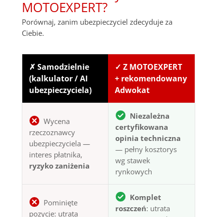
MOTOEXPERT?
Porównaj, zanim ubezpieczyciel zdecyduje za
Ciebie.
✗ Samodzielnie
✓ Z MOTOEXPERT
(kalkulator / AI
+ rekomendowany
ubezpieczyciela)
Adwokat
Niezależna
Wycena
certyfikowana
rzeczoznawcy
opinia techniczna
ubezpieczyciela —
— pełny kosztorys
interes płatnika,
wg stawek
ryzyko zaniżenia
rynkowych
Komplet
Pominięte
roszczeń
: utrata
pozycje: utrata