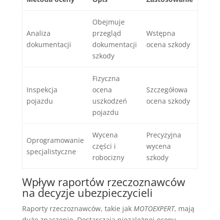
Obejmuje
Analiza
przegląd
Wstępna
dokumentacji
dokumentacji
ocena szkody
szkody
Fizyczna
Inspekcja
ocena
Szczegółowa
pojazdu
uszkodzeń
ocena szkody
pojazdu
Wycena
Precyzyjna
Oprogramowanie
części i
wycena
specjalistyczne
robocizny
szkody
Wpływ raportów rzeczoznawców
na decyzje ubezpieczycieli
Raporty rzeczoznawców, takie jak
MOTOEXPERT
, mają
duże znaczenie. Dostarczają niezależnej oceny