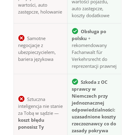
wartości pojazdu,
wartości, auto
auto zastępcze,
zastępcze, holowanie
koszty dodatkowe
Obsługa po
Samotne
polsku
+
negocjacje z
rekomendowany
ubezpieczycielem,
Fachanwalt für
bariera językowa
Verkehrsrecht do
reprezentacji prawnej
Szkoda z OC
sprawcy w
Niemczech przy
Sztuczna
jednoznacznej
inteligencja nie stanie
odpowiedzialności:
za Tobą w sądzie —
uzasadnione koszty
koszt błędu
rzeczoznawcy co do
ponosisz Ty
zasady pokrywa