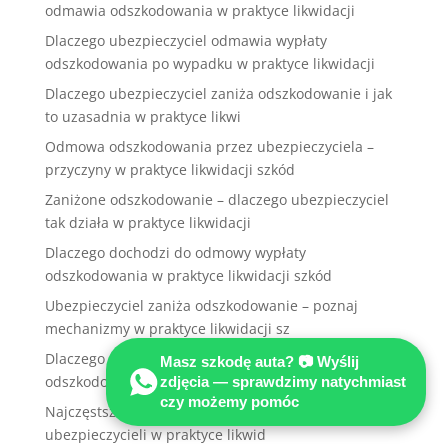
odmawia odszkodowania w praktyce likwidacji
Dlaczego ubezpieczyciel odmawia wypłaty
odszkodowania po wypadku w praktyce likwidacji
Dlaczego ubezpieczyciel zaniża odszkodowanie i jak
to uzasadnia w praktyce likwi
Odmowa odszkodowania przez ubezpieczyciela –
przyczyny w praktyce likwidacji szkód
Zaniżone odszkodowanie – dlaczego ubezpieczyciel
tak działa w praktyce likwidacji
Dlaczego dochodzi do odmowy wypłaty
odszkodowania w praktyce likwidacji szkód
Ubezpieczyciel zaniża odszkodowanie – poznaj
mechanizmy w praktyce likwidacji sz
Dlaczego ubezpieczyciel kwestionuje wysokość
Masz szkodę auta? 📷 Wyślij
odszkodowania w praktyce likwidacji
zdjęcia — sprawdzimy natychmiast
czy możemy pomóc
Najczęstsze powody zaniżania odszkodowań przez
ubezpieczycieli w praktyce likwid