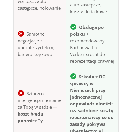
wartości, auto
auto zastępcze,
zastępcze, holowanie
koszty dodatkowe
Obsługa po
Samotne
polsku
+
negocjacje z
rekomendowany
ubezpieczycielem,
Fachanwalt für
bariera językowa
Verkehrsrecht do
reprezentacji prawnej
Szkoda z OC
sprawcy w
Niemczech przy
Sztuczna
jednoznacznej
inteligencja nie stanie
odpowiedzialności:
za Tobą w sądzie —
uzasadnione koszty
koszt błędu
rzeczoznawcy co do
ponosisz Ty
zasady pokrywa
ubezpieczyciel