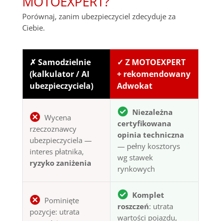
MOTOEXPERT?
Porównaj, zanim ubezpieczyciel zdecyduje za
Ciebie.
✗ Samodzielnie
✓ Z MOTOEXPERT
(kalkulator / AI
+ rekomendowany
ubezpieczyciela)
Adwokat
Niezależna
Wycena
certyfikowana
rzeczoznawcy
opinia techniczna
ubezpieczyciela —
— pełny kosztorys
interes płatnika,
wg stawek
ryzyko zaniżenia
rynkowych
Komplet
Pominięte
roszczeń
: utrata
pozycje: utrata
wartości pojazdu,