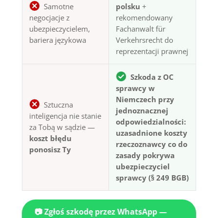
Samotne
polsku
+
negocjacje z
rekomendowany
ubezpieczycielem,
Fachanwalt für
bariera językowa
Verkehrsrecht do
reprezentacji prawnej
Szkoda z OC
sprawcy w
Niemczech przy
Sztuczna
jednoznacznej
inteligencja nie stanie
odpowiedzialności:
za Tobą w sądzie —
uzasadnione koszty
koszt błędu
rzeczoznawcy co do
ponosisz Ty
zasady pokrywa
ubezpieczyciel
sprawcy (§ 249 BGB)
📷 Zgłoś szkodę przez WhatsApp —