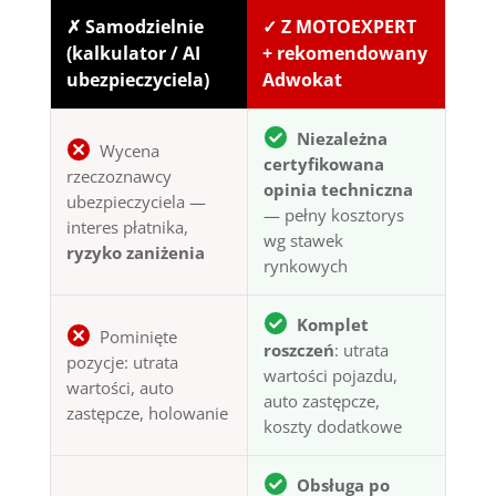
✗ Samodzielnie
✓ Z MOTOEXPERT
(kalkulator / AI
+ rekomendowany
ubezpieczyciela)
Adwokat
Niezależna
Wycena
certyfikowana
rzeczoznawcy
opinia techniczna
ubezpieczyciela —
— pełny kosztorys
interes płatnika,
wg stawek
ryzyko zaniżenia
rynkowych
Komplet
Pominięte
roszczeń
: utrata
pozycje: utrata
wartości pojazdu,
wartości, auto
auto zastępcze,
zastępcze, holowanie
koszty dodatkowe
Obsługa po