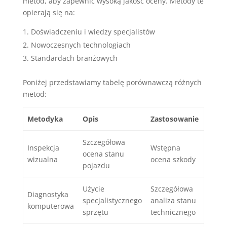
metod, aby zapewnić wysoką jakość oceny. Metody te
opierają się na:
Doświadczeniu i wiedzy specjalistów
Nowoczesnych technologiach
Standardach branżowych
Poniżej przedstawiamy tabelę porównawczą różnych
metod:
Metodyka
Opis
Zastosowanie
Szczegółowa
Inspekcja
Wstępna
ocena stanu
wizualna
ocena szkody
pojazdu
Użycie
Szczegółowa
Diagnostyka
specjalistycznego
analiza stanu
komputerowa
sprzętu
technicznego