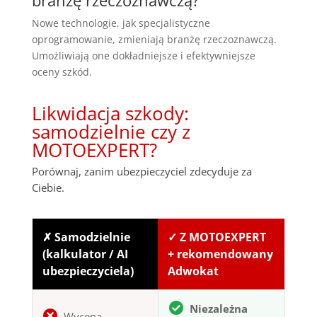
branżę rzeczoznawczą?
Nowe technologie, jak specjalistyczne
oprogramowanie, zmieniają branżę rzeczoznawczą.
Umożliwiają one dokładniejsze i efektywniejsze
oceny szkód.
Likwidacja szkody:
samodzielnie czy z
MOTOEXPERT?
Porównaj, zanim ubezpieczyciel zdecyduje za
Ciebie.
✗ Samodzielnie
✓ Z MOTOEXPERT
(kalkulator / AI
+ rekomendowany
ubezpieczyciela)
Adwokat
Niezależna
Wycena