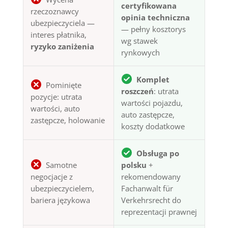
certyfikowana
rzeczoznawcy
opinia techniczna
ubezpieczyciela —
— pełny kosztorys
interes płatnika,
wg stawek
ryzyko zaniżenia
rynkowych
Komplet
Pominięte
roszczeń
: utrata
pozycje: utrata
wartości pojazdu,
wartości, auto
auto zastępcze,
zastępcze, holowanie
koszty dodatkowe
Obsługa po
Samotne
polsku
+
negocjacje z
rekomendowany
ubezpieczycielem,
Fachanwalt für
bariera językowa
Verkehrsrecht do
reprezentacji prawnej