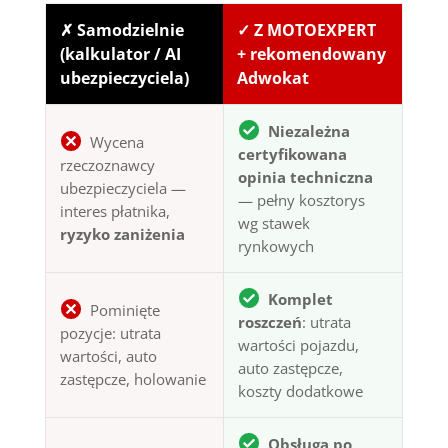
✗ Samodzielnie
✓ Z MOTOEXPERT
(kalkulator / AI
+ rekomendowany
ubezpieczyciela)
Adwokat
Niezależna
Wycena
certyfikowana
rzeczoznawcy
opinia techniczna
ubezpieczyciela —
— pełny kosztorys
interes płatnika,
wg stawek
ryzyko zaniżenia
rynkowych
Komplet
Pominięte
roszczeń
: utrata
pozycje: utrata
wartości pojazdu,
wartości, auto
auto zastępcze,
zastępcze, holowanie
koszty dodatkowe
Obsługa po