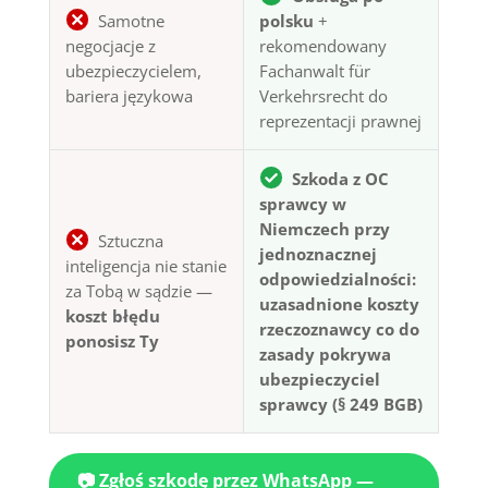
Samotne
polsku
+
negocjacje z
rekomendowany
ubezpieczycielem,
Fachanwalt für
bariera językowa
Verkehrsrecht do
reprezentacji prawnej
Szkoda z OC
sprawcy w
Niemczech przy
Sztuczna
jednoznacznej
inteligencja nie stanie
odpowiedzialności:
za Tobą w sądzie —
uzasadnione koszty
koszt błędu
rzeczoznawcy co do
ponosisz Ty
zasady pokrywa
ubezpieczyciel
sprawcy (§ 249 BGB)
📷 Zgłoś szkodę przez WhatsApp —