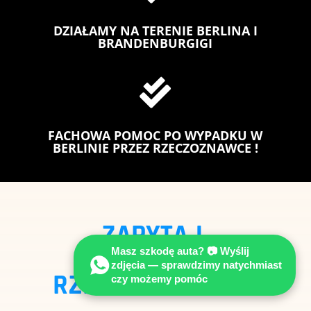
DZIAŁAMY NA TERENIE BERLINA I
BRANDENBURGIGI

FACHOWA POMOC PO WYPADKU W
BERLINIE PRZEZ RZECZOZNAWCE !
ZAPYTAJ
Masz szkodę auta? 📷 Wyślij
zdjęcia — sprawdzimy natychmiast
RZECZOZNAWCE Z
czy możemy pomóc