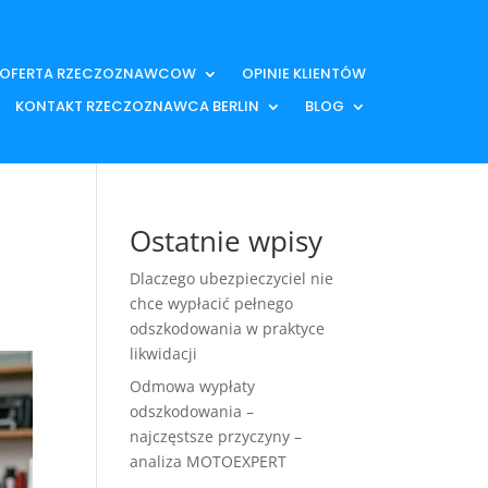
OFERTA RZECZOZNAWCOW
OPINIE KLIENTÓW
KONTAKT RZECZOZNAWCA BERLIN
BLOG
Ostatnie wpisy
Dlaczego ubezpieczyciel nie
chce wypłacić pełnego
odszkodowania w praktyce
likwidacji
Odmowa wypłaty
odszkodowania –
najczęstsze przyczyny –
analiza MOTOEXPERT