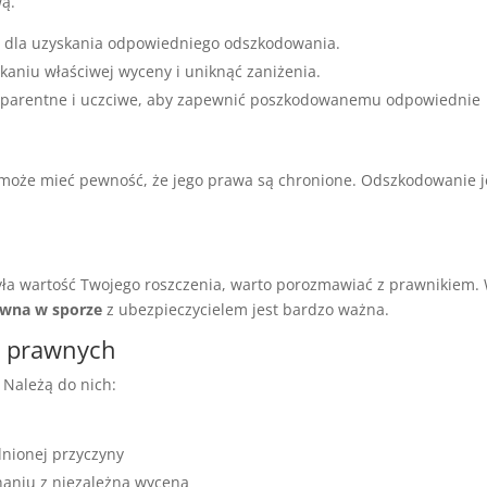
wą.
wa dla uzyskania odpowiedniego odszkodowania.
niu właściwej wyceny i uniknąć zaniżenia.
sparentne i uczciwe, aby zapewnić poszkodowanemu odpowiednie
może mieć pewność, że jego prawa są chronione. Odszkodowanie j
żyła wartość Twojego roszczenia, warto porozmawiać z prawnikiem.
wna w sporze
z ubezpieczycielem jest bardzo ważna.
w prawnych
 Należą do nich:
nionej przyczyny
naniu z niezależną wyceną