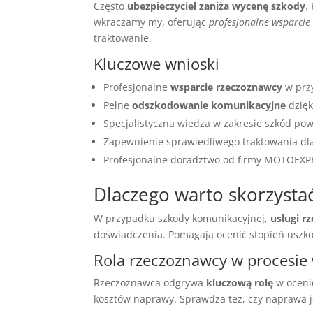
Często
ubezpieczyciel zaniża wycenę szkody
.
wkraczamy my, oferując
profesjonalne wsparcie
traktowanie.
Kluczowe wnioski
Profesjonalne
wsparcie rzeczoznawcy
w prz
Pełne
odszkodowanie komunikacyjne
dzięk
Specjalistyczna wiedza w zakresie szkód p
Zapewnienie sprawiedliwego traktowania d
Profesjonalne doradztwo od firmy MOTOEXP
Dlaczego warto skorzysta
W przypadku szkody komunikacyjnej,
usługi r
doświadczenia. Pomagają ocenić stopień uszk
Rola rzeczoznawcy w procesie
Rzeczoznawca odgrywa
kluczową rolę
w ocenie
kosztów naprawy. Sprawdza też, czy naprawa je