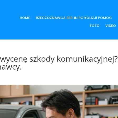
HOME
RZECZOZNAWCA BERLIN PO KOLIZJI POMOC
FOTO
VIDEO
ł wycenę szkody komunikacyjnej?
nawcy.