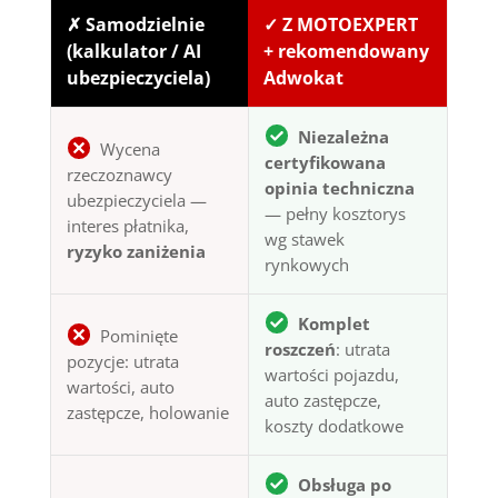
✗ Samodzielnie
✓ Z MOTOEXPERT
(kalkulator / AI
+ rekomendowany
ubezpieczyciela)
Adwokat
Niezależna
Wycena
certyfikowana
rzeczoznawcy
opinia techniczna
ubezpieczyciela —
— pełny kosztorys
interes płatnika,
wg stawek
ryzyko zaniżenia
rynkowych
Komplet
Pominięte
roszczeń
: utrata
pozycje: utrata
wartości pojazdu,
wartości, auto
auto zastępcze,
zastępcze, holowanie
koszty dodatkowe
Obsługa po