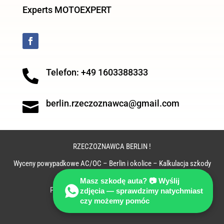
Experts MOTOEXPERT
Telefon: +49 1603388333

berlin.rzeczoznawca@gmail.com

RZECZOZNAWCA BERLIN !
Wyceny powypadkowe AC/OC – Berlin i okolice – Kalkulacja szkody
powypadkowej – Berlin !
Masz szkodę auta? 📷 Wyślij
PORADA TECHNICZNO-PRAWNA GRATIS !
zdjęcia — sprawdzimy natychmiast
czy możemy pomóc