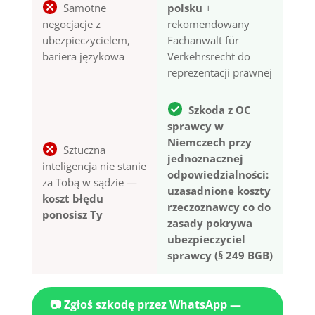
Samotne
polsku
+
negocjacje z
rekomendowany
ubezpieczycielem,
Fachanwalt für
bariera językowa
Verkehrsrecht do
reprezentacji prawnej
Szkoda z OC
sprawcy w
Niemczech przy
Sztuczna
jednoznacznej
inteligencja nie stanie
odpowiedzialności:
za Tobą w sądzie —
uzasadnione koszty
koszt błędu
rzeczoznawcy co do
ponosisz Ty
zasady pokrywa
ubezpieczyciel
sprawcy (§ 249 BGB)
📷 Zgłoś szkodę przez WhatsApp —