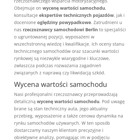
rzeczoznawczego wsparcia motoryzacyjnego.
Obejmuje on
wycenę wartości samochodu
,
konsultacje
ekspertów technicznych pojazdów
, jak i
docenione
oględziny powypadkowe
. Zatrudnieni u
nas
rzeczoznawcy samochodowi Berlin
to specjaliści
o ugruntowanej pozycji, wyposażeni w
wszechstronną wiedzę i kwalifikacje. Ich oceny stanu
technicznego samochodów oraz szacunki wartości
rynkowej są niezwykle wiarygodne i kluczowe,
zwłaszcza podczas rozważania zagadnień
związanych z naprawą czy likwidacją szkód.
Wycena wartości samochodu
Nasi profesjonalni rzeczoznawcy przeprowadzają
detaliczną
wycenę wartości samochodu
. Pod uwagę
brane są stan techniczny auta, jego aktualny
przebieg, wyposażenie a także cenowa dynamika na
rynku samochodów używanych. W ten sposób
dostarczamy naszym klientom precyzyjne i
obiektywne analizy, pomagając im w podjęciu