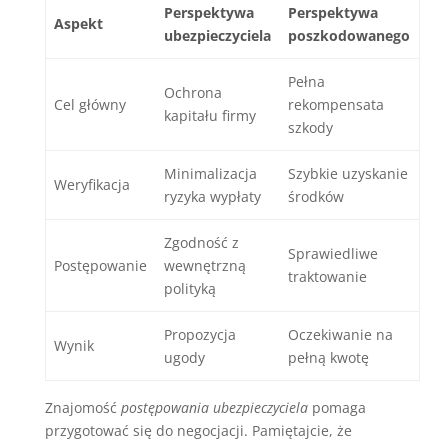
Perspektywa
Perspektywa
Aspekt
ubezpieczyciela
poszkodowanego
Pełna
Ochrona
Cel główny
rekompensata
kapitału firmy
szkody
Minimalizacja
Szybkie uzyskanie
Weryfikacja
ryzyka wypłaty
środków
Zgodność z
Sprawiedliwe
Postępowanie
wewnętrzną
traktowanie
polityką
Propozycja
Oczekiwanie na
Wynik
ugody
pełną kwotę
Znajomość
postępowania ubezpieczyciela
pomaga
przygotować się do negocjacji. Pamiętajcie, że