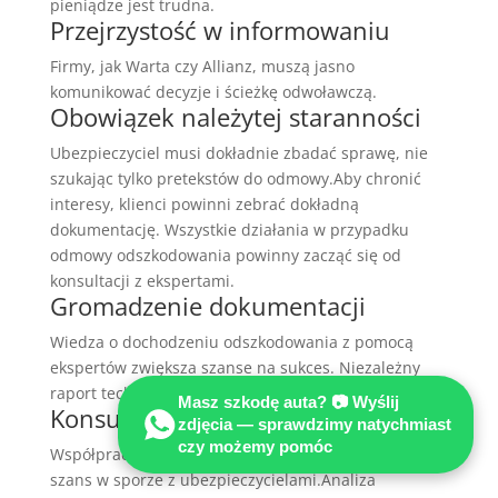
pieniądze jest trudna.
Przejrzystość w informowaniu
Firmy, jak Warta czy Allianz, muszą jasno
komunikować decyzje i ścieżkę odwoławczą.
Obowiązek należytej staranności
Ubezpieczyciel musi dokładnie zbadać sprawę, nie
szukając tylko pretekstów do odmowy.Aby chronić
interesy, klienci powinni zebrać dokładną
dokumentację. Wszystkie działania w przypadku
odmowy odszkodowania powinny zacząć się od
konsultacji z ekspertami.
Gromadzenie dokumentacji
Wiedza o dochodzeniu odszkodowania z pomocą
ekspertów zwiększa szanse na sukces. Niezależny
raport techniczny jest kluczowy w sporze.
Masz szkodę auta? 📷 Wyślij
Konsultacja z prawnikiem
zdjęcia — sprawdzimy natychmiast
czy możemy pomóc
Współpraca z kancelarią pozwala na równoważenie
szans w sporze z ubezpieczycielami.Analiza