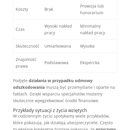
Prowizja lub
Koszty
Brak
honorarium
Wysoki nakład
Minimalny
Czas
pracy
nakład pracy
Skuteczność
Umiarkowana
Wysoka
Znajomość
Podstawowa
Ekspercka
prawa
Podjęte
działania w przypadku odmowy
odszkodowania
muszą być przemyślane i oparte na
faktach. Dzięki wsparciu specjalistów możemy
skutecznie wyegzekwować środki finansowe.
Przykłady sytuacji z życia wziętych
W codziennym życiu spotykamy wiele przykładów,
które pokazują, jak działają ubezpieczyciele. Często
to właśnie konkretne historie pokazują, że
przyczyny