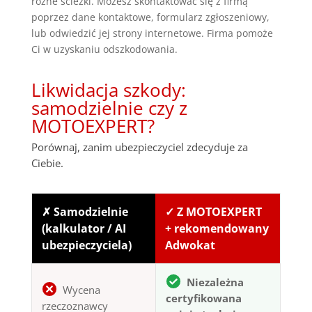
różne ścieżki. Możesz skontaktować się z firmą
poprzez dane kontaktowe, formularz zgłoszeniowy,
lub odwiedzić jej strony internetowe. Firma pomoże
Ci w uzyskaniu odszkodowania.
Likwidacja szkody:
samodzielnie czy z
MOTOEXPERT?
Porównaj, zanim ubezpieczyciel zdecyduje za
Ciebie.
✗ Samodzielnie
✓ Z MOTOEXPERT
(kalkulator / AI
+ rekomendowany
ubezpieczyciela)
Adwokat
Niezależna
Wycena
certyfikowana
rzeczoznawcy