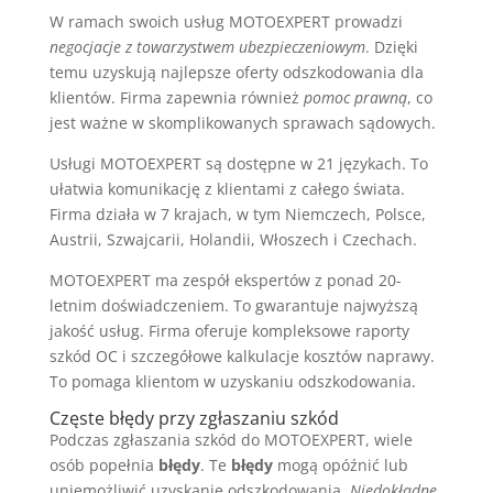
W ramach swoich usług MOTOEXPERT prowadzi
negocjacje z towarzystwem ubezpieczeniowym
. Dzięki
temu uzyskują najlepsze oferty odszkodowania dla
klientów. Firma zapewnia również
pomoc prawną
, co
jest ważne w skomplikowanych sprawach sądowych.
Usługi MOTOEXPERT są dostępne w 21 językach. To
ułatwia komunikację z klientami z całego świata.
Firma działa w 7 krajach, w tym Niemczech, Polsce,
Austrii, Szwajcarii, Holandii, Włoszech i Czechach.
MOTOEXPERT ma zespół ekspertów z ponad 20-
letnim doświadczeniem. To gwarantuje najwyższą
jakość usług. Firma oferuje kompleksowe raporty
szkód OC i szczegółowe kalkulacje kosztów naprawy.
To pomaga klientom w uzyskaniu odszkodowania.
Częste błędy przy zgłaszaniu szkód
Podczas zgłaszania szkód do MOTOEXPERT, wiele
osób popełnia
błędy
. Te
błędy
mogą opóźnić lub
uniemożliwić uzyskanie odszkodowania.
Niedokładne