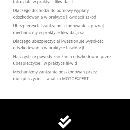
tak działa w praktyce likwidacji
Dlaczego dochodzi do odmowy wypłaty
odszkodowania w praktyce likwidacji szkód
Ubezpieczyciel zaniża odszkodowanie – poznaj
mechanizmy w praktyce likwidacji sz
Dlaczego ubezpieczyciel kwestionuje wysokość
odszkodowania w praktyce likwidacji
Najczęstsze powody zaniżania odszkodowań przez
ubezpieczycieli w praktyce likwid
Mechanizmy zaniżania odszkodowań przez
ubezpieczycieli – analiza MOTOEXPERT
