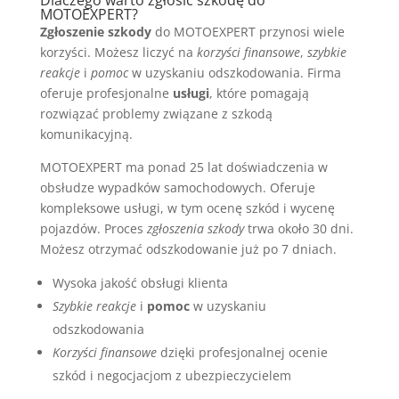
Dlaczego warto zgłosić szkodę do
MOTOEXPERT?
Zgłoszenie szkody
do MOTOEXPERT przynosi wiele
korzyści. Możesz liczyć na
korzyści finansowe
,
szybkie
reakcje
i
pomoc
w uzyskaniu odszkodowania. Firma
oferuje profesjonalne
usługi
, które pomagają
rozwiązać problemy związane z szkodą
komunikacyjną.
MOTOEXPERT ma ponad 25 lat doświadczenia w
obsłudze wypadków samochodowych. Oferuje
kompleksowe usługi, w tym ocenę szkód i wycenę
pojazdów. Proces
zgłoszenia szkody
trwa około 30 dni.
Możesz otrzymać odszkodowanie już po 7 dniach.
Wysoka jakość obsługi klienta
Szybkie reakcje
i
pomoc
w uzyskaniu
odszkodowania
Korzyści finansowe
dzięki profesjonalnej ocenie
szkód i negocjacjom z ubezpieczycielem