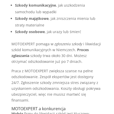
Szkody komunikacyjne
, jak uszkodzenia
samochodu lub wypadki
Szkody majątkowe
, jak zniszczenia mienia lub
straty materialne
Szkody osobowe
, jak urazy lub śmierć
MOTOEXPERT pomaga w
zgłoszeniu szkody
i likwidacji
szkód komunikacyjnych w Niemczech.
Proces
zgłaszania
szkody trwa około 30 dni. Możesz
otrzymać odszkodowanie już po 7 dniach.
Praca z MOTOEXPERT zwiększa szanse na pełne
odszkodowanie. Zespół ekspertów jest dostępny
24/7. Zgłoszenie szkody zmniejsza stres związany z
uzyskaniem odszkodowania. Koszty obsługi pokrywa
ubezpieczyciel, więc nie musisz martwić się
finansami.
MOTOEXPERT a konkurencja
Wybór
firmy do likwidacji szkód jest kluczowy.