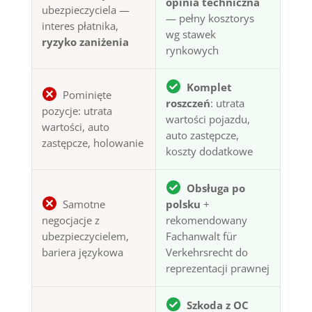
opinia techniczna
ubezpieczyciela —
— pełny kosztorys
interes płatnika,
wg stawek
ryzyko zaniżenia
rynkowych
Komplet
Pominięte
roszczeń
: utrata
pozycje: utrata
wartości pojazdu,
wartości, auto
auto zastępcze,
zastępcze, holowanie
koszty dodatkowe
Obsługa po
Samotne
polsku
+
negocjacje z
rekomendowany
ubezpieczycielem,
Fachanwalt für
bariera językowa
Verkehrsrecht do
reprezentacji prawnej
Szkoda z OC