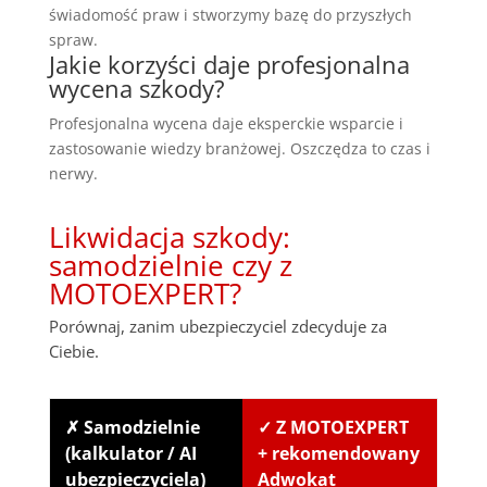
świadomość praw i stworzymy bazę do przyszłych
spraw.
Jakie korzyści daje profesjonalna
wycena szkody?
Profesjonalna wycena daje eksperckie wsparcie i
zastosowanie wiedzy branżowej. Oszczędza to czas i
nerwy.
Likwidacja szkody:
samodzielnie czy z
MOTOEXPERT?
Porównaj, zanim ubezpieczyciel zdecyduje za
Ciebie.
✗ Samodzielnie
✓ Z MOTOEXPERT
(kalkulator / AI
+ rekomendowany
ubezpieczyciela)
Adwokat