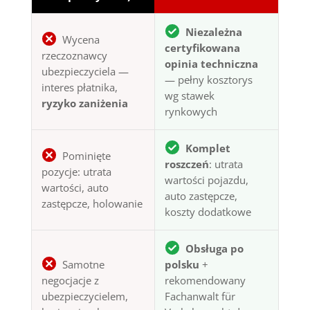
Niezależna
Wycena
certyfikowana
rzeczoznawcy
opinia techniczna
ubezpieczyciela —
— pełny kosztorys
interes płatnika,
wg stawek
ryzyko zaniżenia
rynkowych
Komplet
Pominięte
roszczeń
: utrata
pozycje: utrata
wartości pojazdu,
wartości, auto
auto zastępcze,
zastępcze, holowanie
koszty dodatkowe
Obsługa po
Samotne
polsku
+
negocjacje z
rekomendowany
ubezpieczycielem,
Fachanwalt für