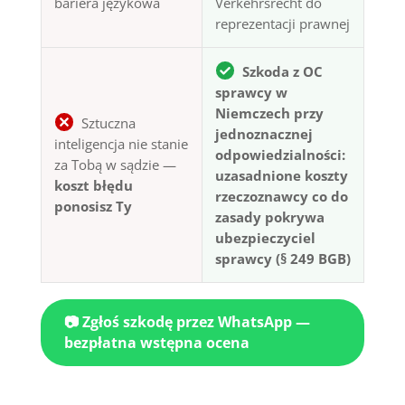
bariera językowa
Verkehrsrecht do
reprezentacji prawnej
Szkoda z OC
sprawcy w
Niemczech przy
Sztuczna
jednoznacznej
inteligencja nie stanie
odpowiedzialności:
za Tobą w sądzie —
uzasadnione koszty
koszt błędu
rzeczoznawcy co do
ponosisz Ty
zasady pokrywa
ubezpieczyciel
sprawcy (§ 249 BGB)
📷 Zgłoś szkodę przez WhatsApp —
bezpłatna wstępna ocena