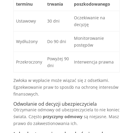
terminu
trwania
poszkodowanego
Oczekiwanie na
Ustawowy
30 dni
decyzję
Monitorowanie
Wydłużony
Do 90 dni
postępów
Powyżej 90
Przekroczony
Interwencja prawna
dni
Zwłoka w wypłacie może wiązać się z odsetkami.
Egzekwowanie praw to sposób na ochronę interesów
finansowych.
Odwołanie od decyzji ubezpieczyciela
Otrzymanie odmowy od ubezpieczyciela to nie koniec
świata. Często
przyczyny odmowy
są niejasne. Masz
prawo do zakwestionowania ich.