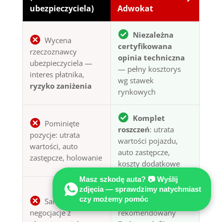
ubezpieczyciela)
Adwokat
Niezależna
Wycena
certyfikowana
rzeczoznawcy
opinia techniczna
ubezpieczyciela —
— pełny kosztorys
interes płatnika,
wg stawek
ryzyko zaniżenia
rynkowych
Komplet
Pominięte
roszczeń
: utrata
pozycje: utrata
wartości pojazdu,
wartości, auto
auto zastępcze,
zastępcze, holowanie
koszty dodatkowe
Masz szkodę auta? 📷 Wyślij
zdjęcia — sprawdzimy natychmiast
Obsługa po
czy możemy pomóc
Samotne
polsku
+
negocjacje z
rekomendowany