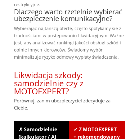
restrykcyjne.
Dlaczego warto rzetelnie wybierać
ubezpieczenie komunikacyjne?
Wybierając najtańszą ofertę, często spotykamy się z
trudnościami w postępowaniu likwidacyjnym. Ważne
jest, aby analizować rankingi jakości obsługi szkód i
opinie innych kierowców. Świadomy wybór
minimalizuje ryzyko odmowy wypłaty świadczenia.
Likwidacja szkody:
samodzielnie czy z
MOTOEXPERT?
Porównaj, zanim ubezpieczyciel zdecyduje za
Ciebie.
✗ Samodzielnie
✓ Z MOTOEXPERT
(kalkulator / AI
+ rekomendowany