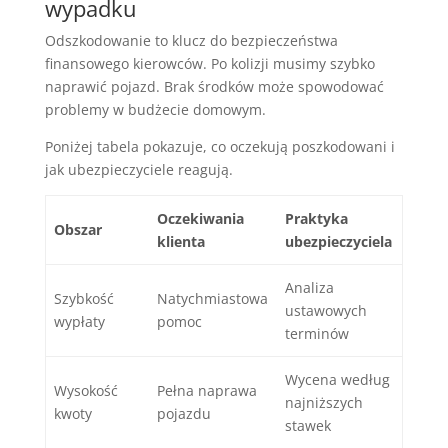
wypadku
Odszkodowanie to klucz do bezpieczeństwa
finansowego kierowców. Po kolizji musimy szybko
naprawić pojazd. Brak środków może spowodować
problemy w budżecie domowym.
Poniżej tabela pokazuje, co oczekują poszkodowani i
jak ubezpieczyciele reagują.
Oczekiwania
Praktyka
Obszar
klienta
ubezpieczyciela
Analiza
Szybkość
Natychmiastowa
ustawowych
wypłaty
pomoc
terminów
Wycena według
Wysokość
Pełna naprawa
najniższych
kwoty
pojazdu
stawek