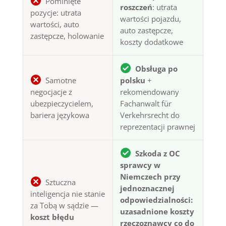
Pominięte
roszczeń
: utrata
pozycje: utrata
wartości pojazdu,
wartości, auto
auto zastępcze,
zastępcze, holowanie
koszty dodatkowe
Obsługa po
Samotne
polsku
+
negocjacje z
rekomendowany
ubezpieczycielem,
Fachanwalt für
bariera językowa
Verkehrsrecht do
reprezentacji prawnej
Szkoda z OC
sprawcy w
Niemczech przy
Sztuczna
jednoznacznej
inteligencja nie stanie
odpowiedzialności:
za Tobą w sądzie —
uzasadnione koszty
koszt błędu
rzeczoznawcy co do