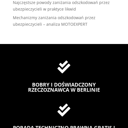
Najczęstsze powody zaniżania odszkodowań przez
ubezpieczycieli w praktyce likwid
Mechanizmy zaniżania odszkodowań przez
ubezpieczycieli – analiza MOTOEXPERT

BOBRY I DOŚWIADCZONY
RZECZOZNAWCA W BERLINIE

PORADA TECHNICZNO PRAWNA GRATIS !